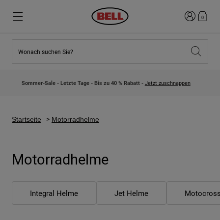
Anmelden
0
Wonach suchen Sie?
Highlights
Highlights
Neuzugänge
Neuzugänge
Sommer-Sale - Letzte Tage - Bis zu 40 % Rabatt -
Jetzt zuschnappen
Best Sellers
Best Sellers
Kollaborationen
Kinder Kollektion
Kinder Motocrosshelme
Lifestyle
Startseite
Motorradhelme
Lifestyle
Entdecke Bike
Entdecken Moto
Motorradhelme
Mountain Bike
Integral
Fullface
Integral Helme
Jet Helme
Motocros
Jets
Road & Gravel
Motocross