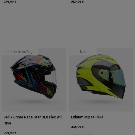
239,99 €
259,99 €
Limitierte Auflage
Neu
Bell x Grime Race Star DLX Flex Will
Lithium Mips+ Fluid
Rise
334,99 €
999,99 €