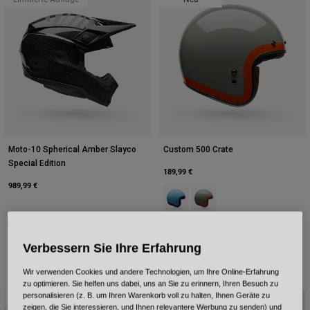
Moto-10 Spherical Amber Slayco
Custom 500 Crate
Special Edition
189,99 €
989,99 €
Product swatch type of Eisiges Bl
Product swatch type of Ste
Verbessern Sie Ihre Erfahrung
Wir verwenden Cookies und andere Technologien, um Ihre Online-Erfahrung
zu optimieren. Sie helfen uns dabei, uns an Sie zu erinnern, Ihren Besuch zu
personalisieren (z. B. um Ihren Warenkorb voll zu halten, Ihnen Geräte zu
Neu
Neu
zeigen, die Sie interessieren, und Ihnen relevantere Werbung zu senden) und