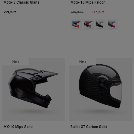
Moto-3 Classic Glanz
Moto-10 Mips Falcon
299,99 €
Price reduced from
to
377,99 €
539,99 €
Product swatch type of Orange/Bl
Product swatch type of Rot
Product swatch type
Product swatch
Neu
Neu
MX-10 Mips Solid
Bullitt GT Carbon Solid