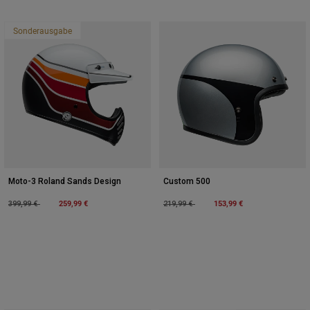
Sonderausgabe
Moto-3 Roland Sands Design
Custom 500
Price reduced from
to
259,99 €
Price reduced from
to
153,99 €
399,99 €
219,99 €