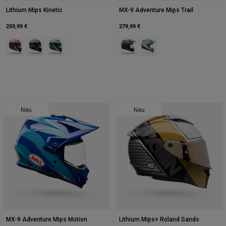
Lithium Mips Kinetic
MX-9 Adventure Mips Trail
259,99 €
279,99 €
Product swatch type of Rot.
Product swatch type of Ultraviolett Violett.
Product swatch type of Vapor Blue.
Product swatch type of Braun.
Product swatch type of Gr
Neu
Neu
MX-9 Adventure Mips Motion
Lithium Mips+ Roland Sands