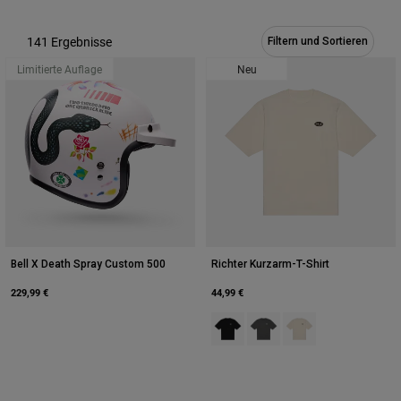
Urban
141 Ergebnisse
Adventure
Filtern und Sortieren
BMX
Limitierte Auflage
Neu
Retro
Ersatzteile
Ersatzteile
Alle Artikel anzeigen
Alle Artikel anzeigen
Bell X Death Spray Custom 500
Richter Kurzarm-T-Shirt
229,99 €
44,99 €
Product swatch type of Schwarz.
Product swatch type of Gra
Product swatch type 