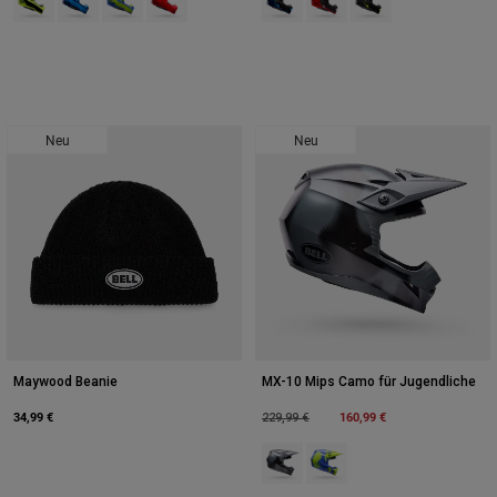
Neu
Neu
Maywood Beanie
MX-10 Mips Camo für Jugendliche
34,99 €
Price reduced from
to
160,99 €
229,99 €
Product swatch type of Schwarz 
Product swatch type of Fluo