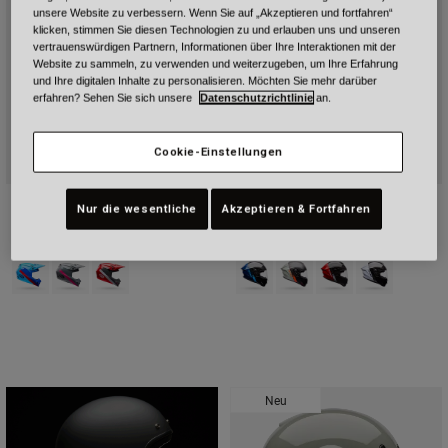
unsere Website zu verbessern. Wenn Sie auf „Akzeptieren und fortfahren“
klicken, stimmen Sie diesen Technologien zu und erlauben uns und unseren
vertrauenswürdigen Partnern, Informationen über Ihre Interaktionen mit der
Website zu sammeln, zu verwenden und weiterzugeben, um Ihre Erfahrung
und Ihre digitalen Inhalte zu personalisieren. Möchten Sie mehr darüber
erfahren? Sehen Sie sich unsere
Datenschutzrichtlinie
an.
Cookie-Einstellungen
MX-10 Mips Aviator
Race Star DLX Flex Strike
Nur die wesentliche
Akzeptieren & Fortfahren
229,99 €
949,99 €
Product swatch type of Blau/Rot.
Product swatch type of Grau/Rosa.
Product swatch type of Rot/Schwarz.
Product swatch type of Blau.
Product swatch type of Ora
Product swatch type 
Product swatch
Neu