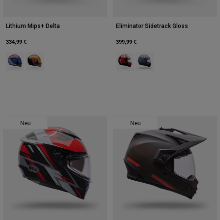
Lithium Mips+ Delta
Eliminator Sidetrack Gloss
334,99 €
399,99 €
Product swatch type of Schwarz/Violett.
Product swatch type of Sunburst Orange.
Product swatch type of Rot/Schw
Product swatch type of Sta
Neu
Neu