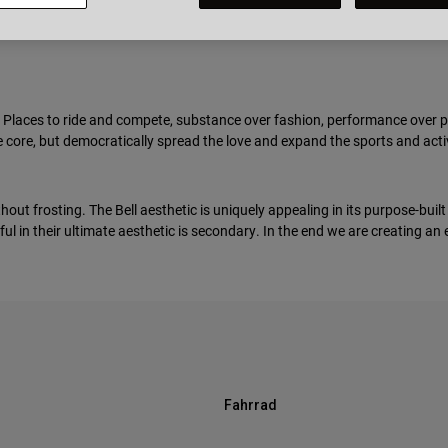
ary breakers. It is built from auto racing, motorcycle and bicycle culture.
ourage the world to live, ride, drive and thrive. Hand-in-hand with the wor
Places to ride and compete, substance over fashion, performance over pos
he core, but democratically spread the love and expand the sports and act
thout frosting. The Bell aesthetic is uniquely appealing in its purpose-built
ful in their ultimate aesthetic is secondary. In the end we are creating an e
Fahrrad