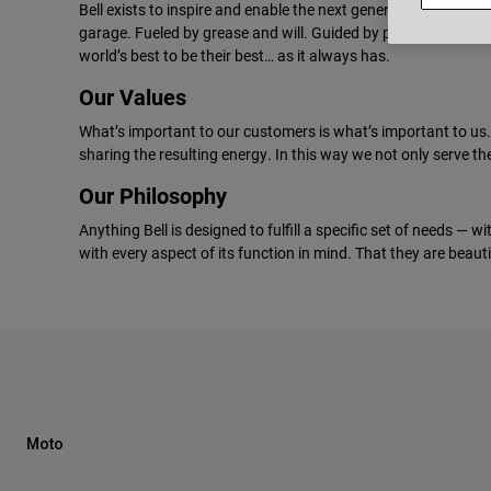
Bell exists to inspire and enable the next generation of bound
garage. Fueled by grease and will. Guided by pure intent to enc
world’s best to be their best… as it always has.
Our Values
What’s important to our customers is what’s important to us. 
sharing the resulting energy. In this way we not only serve t
Our Philosophy
Anything Bell is designed to fulfill a specific set of needs — wi
with every aspect of its function in mind. That they are beauti
Moto