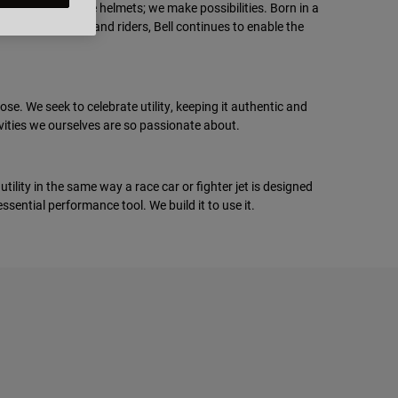
 We don’t just make helmets; we make possibilities. Born in a
ld’s best drivers and riders, Bell continues to enable the
e. We seek to celebrate utility, keeping it authentic and
ivities we ourselves are so passionate about.
 utility in the same way a race car or fighter jet is designed
ssential performance tool. We build it to use it.