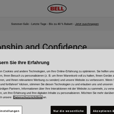
Sommer-Sale - Letzte Tage - Bis zu 40 % Rabatt -
Jetzt zuschnappen
onship and Confidence
e first name in helmets. Born in the 1950's California hot rod and racing sc
ern Sie Ihre Erfahrung
nted to drive fast … he corralled all the go-fast parts he could find into
m realities, Roy did something about that too and Bell Helmets was born.
n Cookies und andere Technologien, um Ihre Online-Erfahrung zu optimieren. Sie helfen uns
rn, Ihren Besuch zu personalisieren (z. B. um Ihren Warenkorb voll zu halten, Ihnen Geräte z
— and his unlimited spirit has been Bell’s guiding light for nearly 60 years
ieren, und Ihnen relevantere Werbung zu senden) und unsere Website zu verbessern. Wenn S
of helmet “firsts” were built under Bell’s auspices. That drive to anticip
 und fortfahren“ klicken, stimmen Sie diesen Technologien zu und erlauben uns und unseren
rdigen Partnern, Informationen über Ihre Interaktionen mit der Website zu sammeln, zu ve
n, um Ihre Erfahrung und Ihre digitalen Inhalte zu personalisieren. Möchten Sie mehr darübe
ch unsere
Datenschutzrichtlinie
an.
ymous with instilling confidence and enabling awesomeness. Established 1
instellungen
Nur die wesentliche
Akzeptieren &