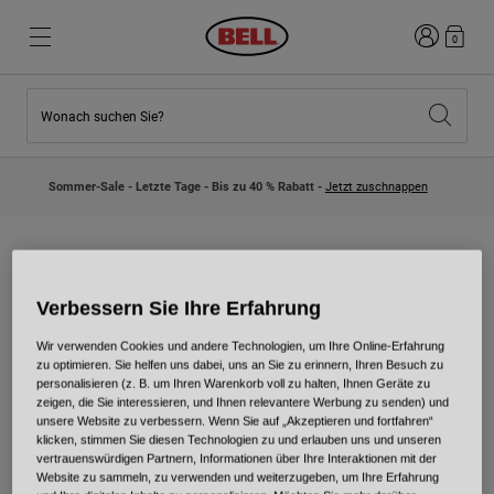
Anmelden
0
Wonach suchen Sie?
Highlights
Highlights
Neuzugänge
Neuzugänge
Sommer-Sale - Letzte Tage - Bis zu 40 % Rabatt -
Jetzt zuschnappen
Best Sellers
Best Sellers
Kollaborationen
Kinder Kollektion
Kinder Motocrosshelme
Lifestyle
Lifestyle
Entdecke Bike
Entdecken Moto
Verbessern Sie Ihre Erfahrung
Kollaborationen
Wir verwenden Cookies und andere Technologien, um Ihre Online-Erfahrung
Mountain Bike
zu optimieren. Sie helfen uns dabei, uns an Sie zu erinnern, Ihren Besuch zu
personalisieren (z. B. um Ihren Warenkorb voll zu halten, Ihnen Geräte zu
Integral
zeigen, die Sie interessieren, und Ihnen relevantere Werbung zu senden) und
Wir haben uns mit kultigen Marken und legendären
Fullface
unsere Website zu verbessern. Wenn Sie auf „Akzeptieren und fortfahren“
Fahrern zusammengetan, um einzigartige Helme zu
Jets
klicken, stimmen Sie diesen Technologien zu und erlauben uns und unseren
entwickeln, die Leidenschaft, Stil und Charakter
vertrauenswürdigen Partnern, Informationen über Ihre Interaktionen mit der
Road & Gravel
widerspiegeln. Entdecken Sie diese Sondereditionen und
Website zu sammeln, zu verwenden und weiterzugeben, um Ihre Erfahrung
Motocross