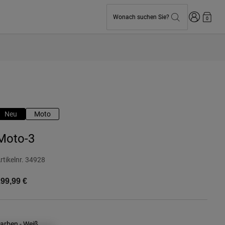
Anmelden
Wonach suchen Sie?
0
Neu
Moto
Moto-3
rtikelnr.
34928
99,99 €
arben -
Weiß