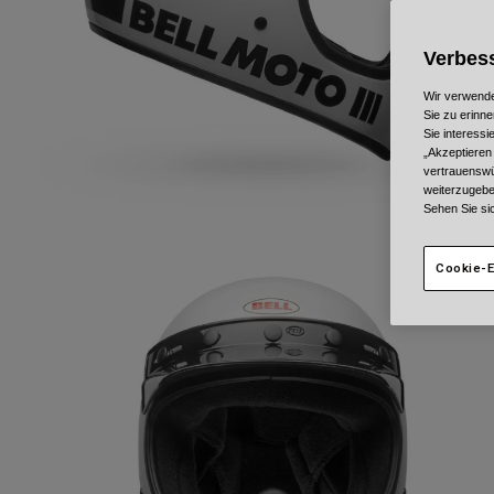
Verbess
Wir verwende
Sie zu erinne
Sie interess
„Akzeptieren
vertrauenswü
weiterzugebe
Sehen Sie si
Cookie-E