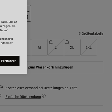
 dabei, uns an
ausgewählt
u zeigen, die
ie auf
röße
Größentabelle
rwenden und
r erfahren?
XS
S
M
L
XL
2XL
 Fortfahren
Zum Warenkorb hinzufügen
Kostenloser Versand bei Bestellungen ab 175€
Einfache Rücksendung