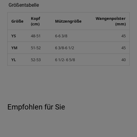
Größentabelle
Kopf
Wangenpolster
Größe
Mützengröße
(cm)
(mm)
YS
48-51
6-6 3/8
45
YM
51-52
6 3/8-6 1/2
45
YL
52-53
6 1/2- 6 5/8
40
Empfohlen für Sie