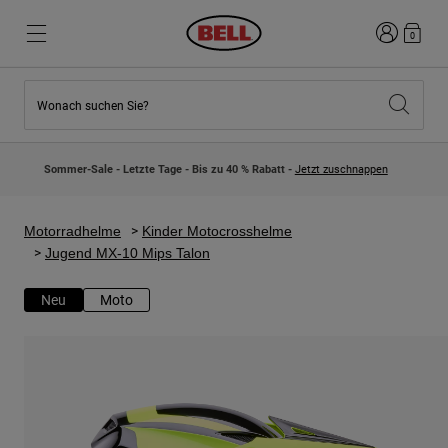
Anmelden
0
Wonach suchen Sie?
Highlights
Highlights
Neuzugänge
Neuzugänge
Sommer-Sale - Letzte Tage - Bis zu 40 % Rabatt -
Jetzt zuschnappen
Best Sellers
Best Sellers
Kollaborationen
Kinder Kollektion
Kinder Motocrosshelme
Lifestyle
Motorradhelme
Kinder Motocrosshelme
Lifestyle
Entdecke Bike
Jugend MX-10 Mips Talon
Entdecken Moto
Neu
Moto
Mountain Bike
Integral
Fullface
Jets
Road & Gravel
Motocross