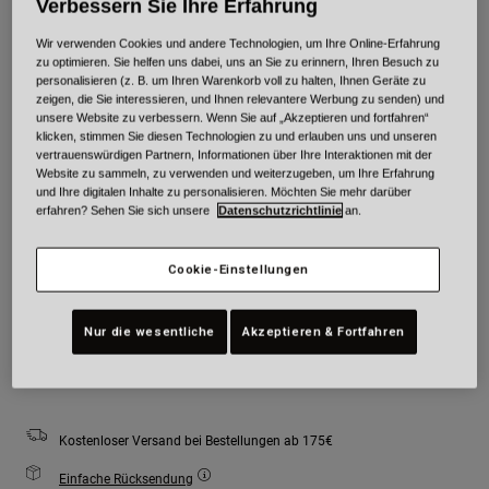
Verbessern Sie Ihre Erfahrung
Wir verwenden Cookies und andere Technologien, um Ihre Online-Erfahrung
Farben -
Gelb/Schwarz
zu optimieren. Sie helfen uns dabei, uns an Sie zu erinnern, Ihren Besuch zu
personalisieren (z. B. um Ihren Warenkorb voll zu halten, Ihnen Geräte zu
zeigen, die Sie interessieren, und Ihnen relevantere Werbung zu senden) und
unsere Website zu verbessern. Wenn Sie auf „Akzeptieren und fortfahren“
klicken, stimmen Sie diesen Technologien zu und erlauben uns und unseren
vertrauenswürdigen Partnern, Informationen über Ihre Interaktionen mit der
ausgewählt
Website zu sammeln, zu verwenden und weiterzugeben, um Ihre Erfahrung
und Ihre digitalen Inhalte zu personalisieren. Möchten Sie mehr darüber
Größe
Größentabelle
erfahren? Sehen Sie sich unsere
Datenschutzrichtlinie
an.
Youth
Youth
Youth
Cookie-Einstellungen
Small
Medium
Large
Nur die wesentliche
Akzeptieren & Fortfahren
Zum Warenkorb hinzufügen
Kostenloser Versand bei Bestellungen ab 175€
Einfache Rücksendung