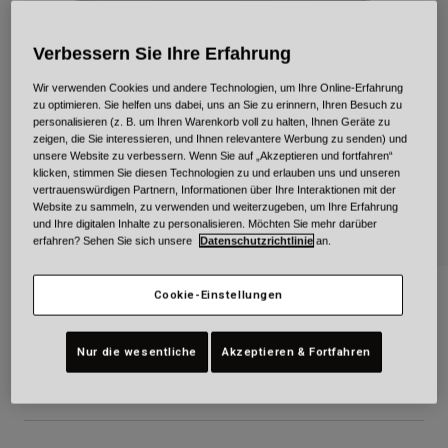
Urban
Adventure
Verbessern Sie Ihre Erfahrung
BMX
Wir verwenden Cookies und andere Technologien, um Ihre Online-Erfahrung
Retro
zu optimieren. Sie helfen uns dabei, uns an Sie zu erinnern, Ihren Besuch zu
Ersatzteile
personalisieren (z. B. um Ihren Warenkorb voll zu halten, Ihnen Geräte zu
zeigen, die Sie interessieren, und Ihnen relevantere Werbung zu senden) und
Ersatzteile
unsere Website zu verbessern. Wenn Sie auf „Akzeptieren und fortfahren“
Alle Artikel anzeigen
klicken, stimmen Sie diesen Technologien zu und erlauben uns und unseren
Alle Artikel anzeigen
vertrauenswürdigen Partnern, Informationen über Ihre Interaktionen mit der
Website zu sammeln, zu verwenden und weiterzugeben, um Ihre Erfahrung
und Ihre digitalen Inhalte zu personalisieren. Möchten Sie mehr darüber
erfahren? Sehen Sie sich unsere
Datenschutzrichtlinie
an.
TX-501 Sprint
Cookie-Einstellungen
Artikelnr.
38189
Nur die wesentliche
Akzeptieren & Fortfahren
329,99 €