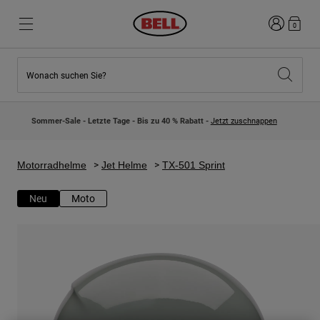
Anmelden
0
Wonach suchen Sie?
Highlights
Highlights
Neuzugänge
Neuzugänge
Sommer-Sale - Letzte Tage - Bis zu 40 % Rabatt -
Jetzt zuschnappen
Best Sellers
Best Sellers
Kollaborationen
Kinder Kollektion
Kinder Motocrosshelme
Lifestyle
Motorradhelme
Jet Helme
TX-501 Sprint
Lifestyle
Entdecke Bike
Entdecken Moto
Neu
Moto
Mountain Bike
Integral
Fullface
Jets
Road & Gravel
Motocross