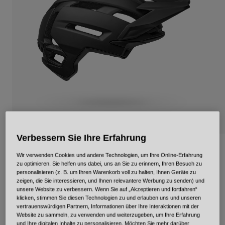
Urban
Adventure
BMX
Retro
Ersatzteile
Ersatzteile
Alle Artikel anzeigen
Alle Artikel anzeigen
Verbessern Sie Ihre Erfahrung
Super Air Spherical
Wir verwenden Cookies und andere Technologien, um Ihre Online-Erfahrung
zu optimieren. Sie helfen uns dabei, uns an Sie zu erinnern, Ihren Besuch zu
Artikelnr.
34335-001-S
personalisieren (z. B. um Ihren Warenkorb voll zu halten, Ihnen Geräte zu
zeigen, die Sie interessieren, und Ihnen relevantere Werbung zu senden) und
unsere Website zu verbessern. Wenn Sie auf „Akzeptieren und fortfahren“
249,95 €
klicken, stimmen Sie diesen Technologien zu und erlauben uns und unseren
vertrauenswürdigen Partnern, Informationen über Ihre Interaktionen mit der
Website zu sammeln, zu verwenden und weiterzugeben, um Ihre Erfahrung
und Ihre digitalen Inhalte zu personalisieren. Möchten Sie mehr darüber