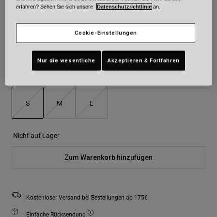
erfahren? Sehen Sie sich unsere
Datenschutzrichtlinie
an.
Farben -
Schwarz
Cookie-Einstellungen
ausgewählt
Nur die wesentliche
Akzeptieren & Fortfahren
Größe
Größentabelle
S
M
L
ausgewählt
Nicht auf Lager
Zum Warenkorb hinzufügen
Kostenloser Versand bei Bestellungen ab 175€
Einfache Rücksendung