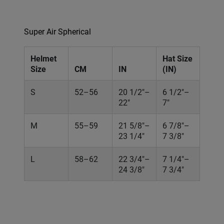
Super Air Spherical
Helmet
Hat Size
Size
CM
IN
(IN)
S
52–56
20 1/2"–
6 1/2"–
22"
7"
M
55–59
21 5/8"–
6 7/8"–
23 1/4"
7 3/8"
L
58–62
22 3/4"–
7 1/4"–
24 3/8"
7 3/4"