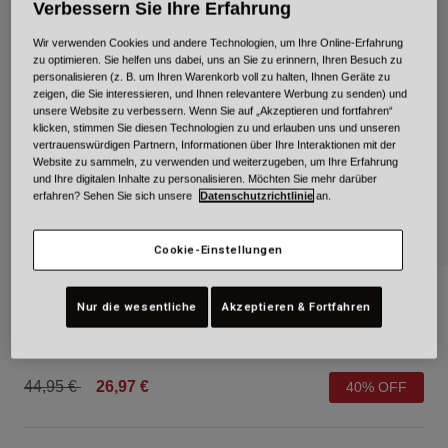
Verbessern Sie Ihre Erfahrung
Urban
Wir verwenden Cookies und andere Technologien, um Ihre Online-Erfahrung
Adventure
zu optimieren. Sie helfen uns dabei, uns an Sie zu erinnern, Ihren Besuch zu
BMX
personalisieren (z. B. um Ihren Warenkorb voll zu halten, Ihnen Geräte zu
Retro
zeigen, die Sie interessieren, und Ihnen relevantere Werbung zu senden) und
unsere Website zu verbessern. Wenn Sie auf „Akzeptieren und fortfahren“
Ersatzteile
klicken, stimmen Sie diesen Technologien zu und erlauben uns und unseren
Ersatzteile
vertrauenswürdigen Partnern, Informationen über Ihre Interaktionen mit der
Website zu sammeln, zu verwenden und weiterzugeben, um Ihre Erfahrung
Alle Artikel anzeigen
und Ihre digitalen Inhalte zu personalisieren. Möchten Sie mehr darüber
Alle Artikel anzeigen
erfahren? Sehen Sie sich unsere
Datenschutzrichtlinie
an.
Cookie-Einstellungen
Sidetrack für Kinder
Nur die wesentliche
Akzeptieren & Fortfahren
Artikelnr.
36638
Price reduced from
to
44,95 €
26,97 €
40% OFF