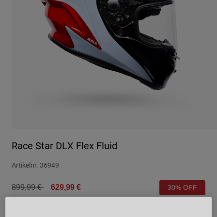
Urban
Adventure
BMX
Retro
Ersatzteile
Ersatzteile
Alle Artikel anzeigen
Alle Artikel anzeigen
Race Star DLX Flex Fluid
Artikelnr.
36949
Price reduced from
to
899,99 €
629,99 €
30% OFF