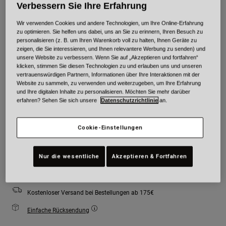
Verbessern Sie Ihre Erfahrung
Farben -
Wir verwenden Cookies und andere Technologien, um Ihre Online-Erfahrung
zu optimieren. Sie helfen uns dabei, uns an Sie zu erinnern, Ihren Besuch zu
personalisieren (z. B. um Ihren Warenkorb voll zu halten, Ihnen Geräte zu
zeigen, die Sie interessieren, und Ihnen relevantere Werbung zu senden) und
unsere Website zu verbessern. Wenn Sie auf „Akzeptieren und fortfahren“
klicken, stimmen Sie diesen Technologien zu und erlauben uns und unseren
vertrauenswürdigen Partnern, Informationen über Ihre Interaktionen mit der
Größe
Größentabelle
Website zu sammeln, zu verwenden und weiterzugeben, um Ihre Erfahrung
und Ihre digitalen Inhalte zu personalisieren. Möchten Sie mehr darüber
erfahren? Sehen Sie sich unsere
Datenschutzrichtlinie
an.
XS
S
M
L
XL
2XL
Cookie-Einstellungen
Zum Warenkorb hinzufügen
Nur die wesentliche
Akzeptieren & Fortfahren
Kostenloser Versand bei Bestellungen ab 175€
Einfache Rücksendung