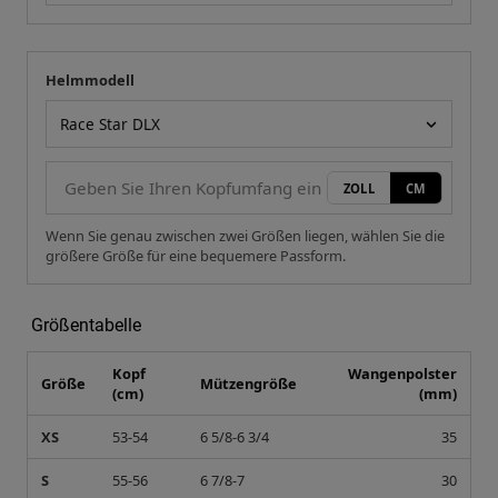
Helmmodell
Ihre Messung
Helmmodell
ZOLL
CM
Wenn Sie genau zwischen zwei Größen liegen, wählen Sie die
größere Größe für eine bequemere Passform.
Größentabelle
Kopf
Wangenpolster
Größe
Mützengröße
(cm)
(mm)
XS
53-54
6 5/8-6 3/4
35
S
55-56
6 7/8-7
30