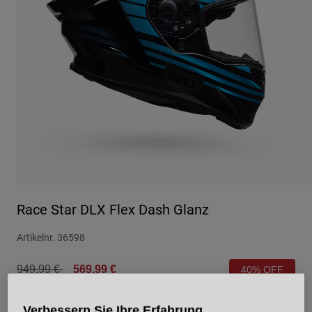
Urban
Adventure
BMX
Retro
Ersatzteile
Ersatzteile
Alle Artikel anzeigen
Alle Artikel anzeigen
Race Star DLX Flex Dash Glanz
Artikelnr.
36598
Price reduced from
to
949,99 €
569,99 €
40% OFF
Verbessern Sie Ihre Erfahrung