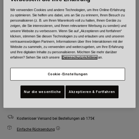
Farben -
Blau/Schwarz
Wir verwenden Cookies und andere Technologien, um Ihre Online-Erfahrung
zu optimieren. Sie helfen uns dabei, uns an Sie zu erinnern, Ihren Besuch zu
personalisieren (z. B. um Ihren Warenkorb voll zu halten, Ihnen Geräte zu
zeigen, die Sie interessieren, und Ihnen relevantere Werbung zu senden) und
unsere Website zu verbessern. Wenn Sie auf „Akzeptieren und fortfahren“
klicken, stimmen Sie diesen Technologien zu und erlauben uns und unseren
ausgewählt
vertrauenswürdigen Partnern, Informationen über Ihre Interaktionen mit der
Website zu sammeln, zu verwenden und weiterzugeben, um Ihre Erfahrung
Größe
Größentabelle
und Ihre digitalen Inhalte zu personalisieren. Möchten Sie mehr darüber
erfahren? Sehen Sie sich unsere
Datenschutzrichtlinie
an.
S
M
L
XL
Cookie-Einstellungen
Nur die wesentliche
Akzeptieren & Fortfahren
Zum Warenkorb hinzufügen
Kostenloser Versand bei Bestellungen ab 175€
Einfache Rücksendung