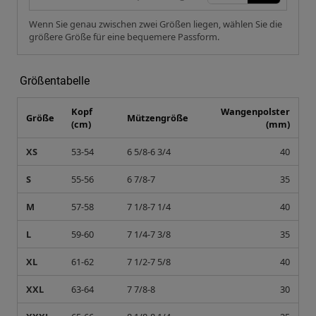
Wenn Sie genau zwischen zwei Größen liegen, wählen Sie die
größere Größe für eine bequemere Passform.
Größentabelle
Kopf
Wangenpolster
Größe
Mützengröße
(cm)
(mm)
XS
53-54
6 5/8-6 3/4
40
S
55-56
6 7/8-7
35
M
57-58
7 1/8-7 1/4
40
L
59-60
7 1/4-7 3/8
35
XL
61-62
7 1/2-7 5/8
40
XXL
63-64
7 7/8-8
30