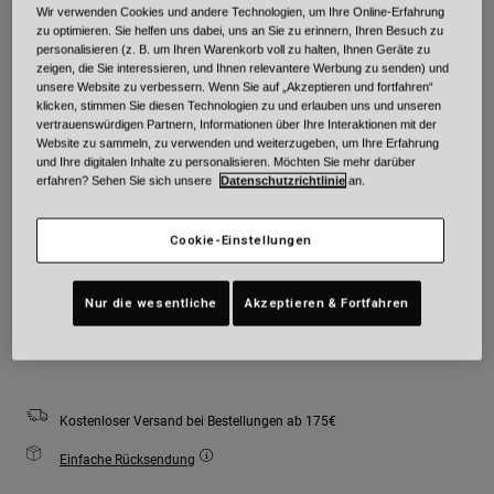
Wir verwenden Cookies und andere Technologien, um Ihre Online-Erfahrung
Farben -
Matte Black/Orange Camo
zu optimieren. Sie helfen uns dabei, uns an Sie zu erinnern, Ihren Besuch zu
personalisieren (z. B. um Ihren Warenkorb voll zu halten, Ihnen Geräte zu
zeigen, die Sie interessieren, und Ihnen relevantere Werbung zu senden) und
unsere Website zu verbessern. Wenn Sie auf „Akzeptieren und fortfahren“
klicken, stimmen Sie diesen Technologien zu und erlauben uns und unseren
vertrauenswürdigen Partnern, Informationen über Ihre Interaktionen mit der
ausgewählt
Website zu sammeln, zu verwenden und weiterzugeben, um Ihre Erfahrung
und Ihre digitalen Inhalte zu personalisieren. Möchten Sie mehr darüber
Größe
Größentabelle
erfahren? Sehen Sie sich unsere
Datenschutzrichtlinie
an.
S
M
L
XL
2XL
Cookie-Einstellungen
ausgewählt
Nur die wesentliche
Akzeptieren & Fortfahren
Zum Warenkorb hinzufügen
Kostenloser Versand bei Bestellungen ab 175€
Einfache Rücksendung