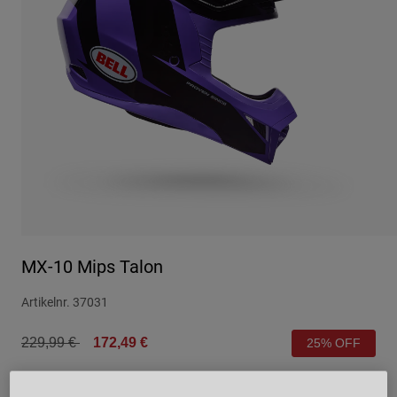
Urban
Adventure
BMX
Retro
Ersatzteile
Ersatzteile
Alle Artikel anzeigen
Alle Artikel anzeigen
MX-10 Mips Talon
Artikelnr.
37031
Price reduced from
to
229,99 €
172,49 €
25% OFF