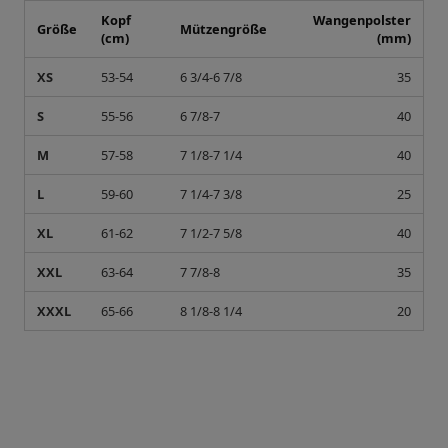
Kopf
Wangenpolster
Größe
Mützengröße
(cm)
(mm)
XS
53-54
6 3/4-6 7/8
35
S
55-56
6 7/8-7
40
M
57-58
7 1/8-7 1/4
40
L
59-60
7 1/4-7 3/8
25
XL
61-62
7 1/2-7 5/8
40
XXL
63-64
7 7/8-8
35
XXXL
65-66
8 1/8-8 1/4
20