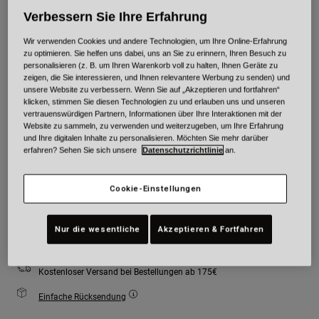
Verbessern Sie Ihre Erfahrung
Farben -
Wir verwenden Cookies und andere Technologien, um Ihre Online-Erfahrung
zu optimieren. Sie helfen uns dabei, uns an Sie zu erinnern, Ihren Besuch zu
personalisieren (z. B. um Ihren Warenkorb voll zu halten, Ihnen Geräte zu
zeigen, die Sie interessieren, und Ihnen relevantere Werbung zu senden) und
unsere Website zu verbessern. Wenn Sie auf „Akzeptieren und fortfahren“
klicken, stimmen Sie diesen Technologien zu und erlauben uns und unseren
vertrauenswürdigen Partnern, Informationen über Ihre Interaktionen mit der
Größe
Größentabelle
Website zu sammeln, zu verwenden und weiterzugeben, um Ihre Erfahrung
und Ihre digitalen Inhalte zu personalisieren. Möchten Sie mehr darüber
erfahren? Sehen Sie sich unsere
Datenschutzrichtlinie
an.
XS
S
M
L
XL
2XL
Cookie-Einstellungen
Zum Warenkorb hinzufügen
Nur die wesentliche
Akzeptieren & Fortfahren
Kostenloser Versand bei Bestellungen ab 175€
Einfache Rücksendung