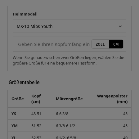
Helmmodell
Ihre Messung
Helmmodell
ZOLL
CM
Wenn Sie genau zwischen zwei Größen liegen, wählen Sie die
größere Größe für eine bequemere Passform.
Größentabelle
Kopf
Wangenpolster
Größe
Mützengröße
(cm)
(mm)
YS
48-51
6-6 3/8
45
YM
51-52
6 3/8-6 1/2
45
YL
52-53
6 1/2- 6 5/8
40