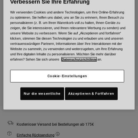
Verbessern Sie Ihre Erfahrung
Wir verwenden Cookies und andere Technologien, um Ihre Online-Erfahrung
Farben -
zu optimieren. Sie helfen uns dabei, uns an Sie zu erinnern, Ihren Besuch zu
personalisieren (z. B. um Ihren Warenkorb voll zu halten, Ihnen Geräte zu
zeigen, die Sie interessieren, und Ihnen relevantere Werbung zu senden) und
unsere Website zu verbessern. Wenn Sie auf „Akzeptieren und fortfahren“
klicken, stimmen Sie diesen Technologien zu und erlauben uns und unseren
vertrauenswürdigen Partnern, Informationen über Ihre Interaktionen mit der
Website zu sammeln, zu verwenden und weiterzugeben, um Ihre Erfahrung
und Ihre digitalen Inhalte zu personalisieren. Möchten Sie mehr darüber
Größe
Größentabelle
erfahren? Sehen Sie sich unsere
Datenschutzrichtlinie
an.
Youth
Youth
Youth
Cookie-Einstellungen
Small
Medium
Large
Nur die wesentliche
Akzeptieren & Fortfahren
Zum Warenkorb hinzufügen
Kostenloser Versand bei Bestellungen ab 175€
Einfache Rücksendung