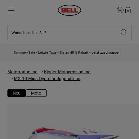
Anmelden
0
Wonach suchen Sie?
Highlights
Highlights
Neuzugänge
Neuzugänge
Sommer-Sale - Letzte Tage - Bis zu 40 % Rabatt -
Jetzt zuschnappen
Best Sellers
Best Sellers
Kollaborationen
Kinder Kollektion
Kinder Motocrosshelme
Lifestyle
Motorradhelme
Kinder Motocrosshelme
Lifestyle
Entdecke Bike
MX-10 Mips Dyno für Jugendliche
Entdecken Moto
Neu
Moto
Mountain Bike
Integral
Fullface
Jets
Road & Gravel
Motocross