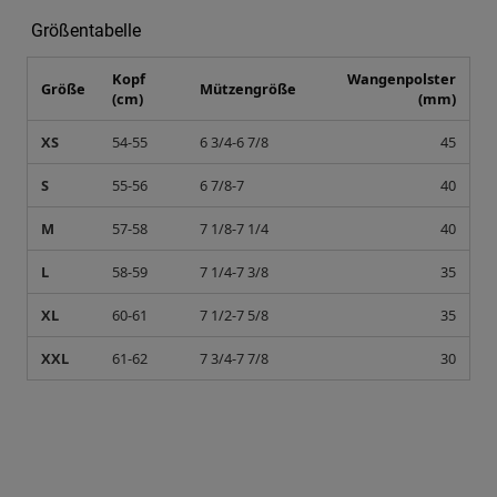
Größentabelle
Kopf
Wangenpolster
Größe
Mützengröße
(cm)
(mm)
XS
54-55
6 3/4-6 7/8
45
S
55-56
6 7/8-7
40
M
57-58
7 1/8-7 1/4
40
L
58-59
7 1/4-7 3/8
35
XL
60-61
7 1/2-7 5/8
35
XXL
61-62
7 3/4-7 7/8
30