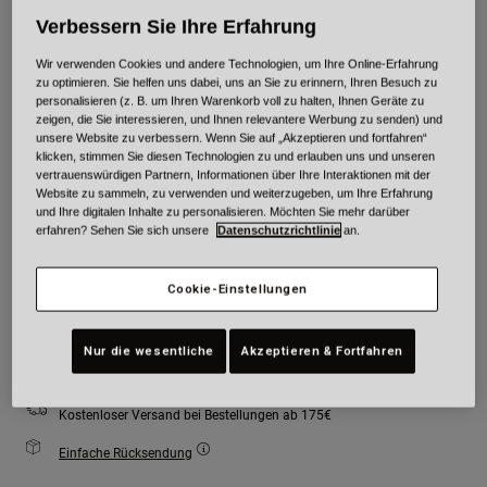
Verbessern Sie Ihre Erfahrung
Farben -
Rot/Schwarz
Wir verwenden Cookies und andere Technologien, um Ihre Online-Erfahrung
zu optimieren. Sie helfen uns dabei, uns an Sie zu erinnern, Ihren Besuch zu
personalisieren (z. B. um Ihren Warenkorb voll zu halten, Ihnen Geräte zu
zeigen, die Sie interessieren, und Ihnen relevantere Werbung zu senden) und
ausgewählt
unsere Website zu verbessern. Wenn Sie auf „Akzeptieren und fortfahren“
klicken, stimmen Sie diesen Technologien zu und erlauben uns und unseren
Größe
Größentabelle
vertrauenswürdigen Partnern, Informationen über Ihre Interaktionen mit der
Website zu sammeln, zu verwenden und weiterzugeben, um Ihre Erfahrung
und Ihre digitalen Inhalte zu personalisieren. Möchten Sie mehr darüber
erfahren? Sehen Sie sich unsere
Datenschutzrichtlinie
an.
S
M
L
XL
Cookie-Einstellungen
Zum Warenkorb hinzufügen
Nur die wesentliche
Akzeptieren & Fortfahren
Kostenloser Versand bei Bestellungen ab 175€
Einfache Rücksendung