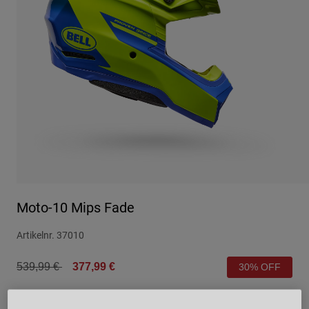
Urban
Adventure
BMX
Retro
Ersatzteile
Ersatzteile
Alle Artikel anzeigen
Alle Artikel anzeigen
Moto-10 Mips Fade
Artikelnr.
37010
Price reduced from
to
539,99 €
377,99 €
30% OFF