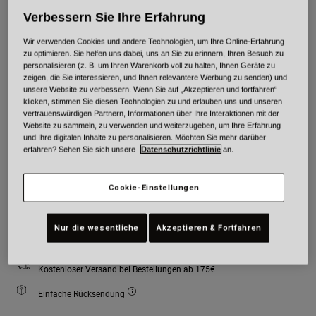
Verbessern Sie Ihre Erfahrung
Farben -
Wir verwenden Cookies und andere Technologien, um Ihre Online-Erfahrung
zu optimieren. Sie helfen uns dabei, uns an Sie zu erinnern, Ihren Besuch zu
personalisieren (z. B. um Ihren Warenkorb voll zu halten, Ihnen Geräte zu
zeigen, die Sie interessieren, und Ihnen relevantere Werbung zu senden) und
unsere Website zu verbessern. Wenn Sie auf „Akzeptieren und fortfahren“
klicken, stimmen Sie diesen Technologien zu und erlauben uns und unseren
vertrauenswürdigen Partnern, Informationen über Ihre Interaktionen mit der
Größe
Größentabelle
Website zu sammeln, zu verwenden und weiterzugeben, um Ihre Erfahrung
und Ihre digitalen Inhalte zu personalisieren. Möchten Sie mehr darüber
erfahren? Sehen Sie sich unsere
Datenschutzrichtlinie
an.
XS
S
M
L
XL
2XL
Cookie-Einstellungen
Zum Warenkorb hinzufügen
Nur die wesentliche
Akzeptieren & Fortfahren
Kostenloser Versand bei Bestellungen ab 175€
Einfache Rücksendung