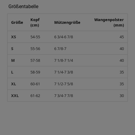
Größentabelle
Kopf
Wangenpolster
Größe
Mützengröße
(cm)
(mm)
XS
54-55
6 3/4-6 7/8
45
S
55-56
6 7/8-7
40
M
57-58
7 1/8-7 1/4
40
L
58-59
7 1/4-7 3/8
35
XL
60-61
7 1/2-7 5/8
35
XXL
61-62
7 3/4-7 7/8
30