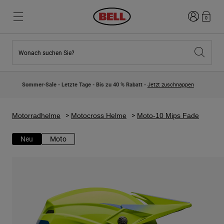
Anmelden
0
Wonach suchen Sie?
Highlights
Highlights
Neuzugänge
Neuzugänge
Sommer-Sale - Letzte Tage - Bis zu 40 % Rabatt -
Jetzt zuschnappen
Best Sellers
Best Sellers
Kollaborationen
Kinder Kollektion
Kinder Motocrosshelme
Lifestyle
Motorradhelme
Motocross Helme
Moto-10 Mips Fade
Lifestyle
Entdecke Bike
Entdecken Moto
Neu
Moto
Mountain Bike
Integral
Fullface
Jets
Road & Gravel
Motocross