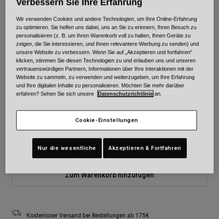
Verbessern Sie Ihre Erfahrung
Farben -
Wir verwenden Cookies und andere Technologien, um Ihre Online-Erfahrung
zu optimieren. Sie helfen uns dabei, uns an Sie zu erinnern, Ihren Besuch zu
personalisieren (z. B. um Ihren Warenkorb voll zu halten, Ihnen Geräte zu
zeigen, die Sie interessieren, und Ihnen relevantere Werbung zu senden) und
unsere Website zu verbessern. Wenn Sie auf „Akzeptieren und fortfahren“
klicken, stimmen Sie diesen Technologien zu und erlauben uns und unseren
vertrauenswürdigen Partnern, Informationen über Ihre Interaktionen mit der
Größe
Größentabelle
Website zu sammeln, zu verwenden und weiterzugeben, um Ihre Erfahrung
und Ihre digitalen Inhalte zu personalisieren. Möchten Sie mehr darüber
erfahren? Sehen Sie sich unsere
Datenschutzrichtlinie
an.
XS
S
M
L
XL
2XL
Cookie-Einstellungen
3XL
Nur die wesentliche
Akzeptieren & Fortfahren
Zum Warenkorb hinzufügen
Kostenloser Versand bei Bestellungen ab 175€