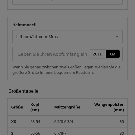
Helmmodell
Ihre Messung
Helmmodell
ZOLL
CM
Wenn Sie genau zwischen zwei Größen liegen, wählen Sie die
größere Größe für eine bequemere Passform.
Größentabelle
Kopf
Wangenpolster
Größe
Mützengröße
(cm)
(mm)
XS
53-54
6 5/8-6 3/4
35
S
55-56
6 7/8-7
30