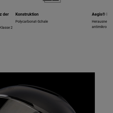
z der
Konstruktion
Aegis® Per
Polycarbonat-Schale
Herausnehmb
antimikrobiel
Klasse 2