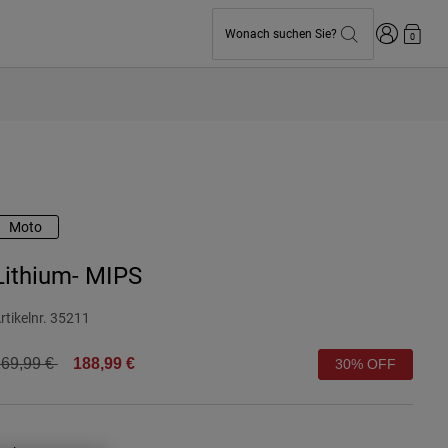
Anmelden
Wonach suchen Sie?
0
Moto
Lithium- MIPS
rtikelnr.
35211
rice reduced from
to
69,99 €
188,99 €
30% OFF