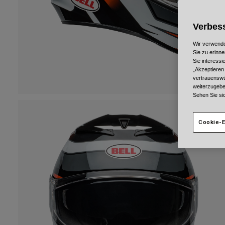
Verbess
Wir verwende
Sie zu erinne
Sie interess
„Akzeptieren
vertrauenswü
weiterzugebe
Sehen Sie si
Cookie-E