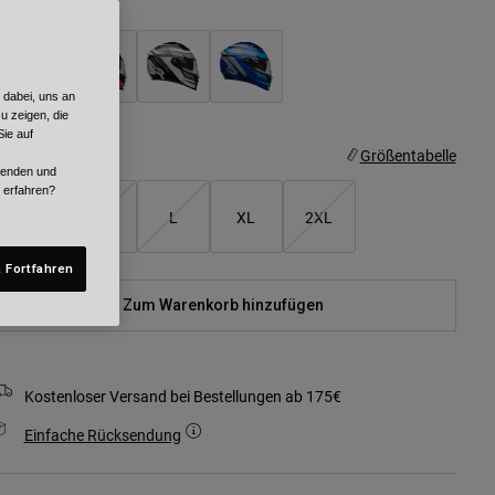
arben -
 dabei, uns an
u zeigen, die
ie auf
röße
Größentabelle
rwenden und
r erfahren?
S
M
L
XL
2XL
 Fortfahren
Zum Warenkorb hinzufügen
Kostenloser Versand bei Bestellungen ab 175€
Einfache Rücksendung