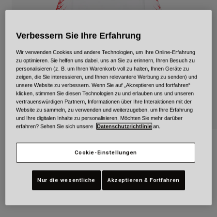
Urban
Adventure
Verbessern Sie Ihre Erfahrung
BMX
Retro
Wir verwenden Cookies und andere Technologien, um Ihre Online-Erfahrung
Ersatzteile
zu optimieren. Sie helfen uns dabei, uns an Sie zu erinnern, Ihren Besuch zu
Ersatzteile
personalisieren (z. B. um Ihren Warenkorb voll zu halten, Ihnen Geräte zu
zeigen, die Sie interessieren, und Ihnen relevantere Werbung zu senden) und
Alle Artikel anzeigen
unsere Website zu verbessern. Wenn Sie auf „Akzeptieren und fortfahren“
Alle Artikel anzeigen
klicken, stimmen Sie diesen Technologien zu und erlauben uns und unseren
vertrauenswürdigen Partnern, Informationen über Ihre Interaktionen mit der
Website zu sammeln, zu verwenden und weiterzugeben, um Ihre Erfahrung
und Ihre digitalen Inhalte zu personalisieren. Möchten Sie mehr darüber
erfahren? Sehen Sie sich unsere
Datenschutzrichtlinie
an.
Bell x Grime Flamed Demon Langarmshirt
Cookie-Einstellungen
Artikelnr.
42920
Nur die wesentliche
Akzeptieren & Fortfahren
64,95 €