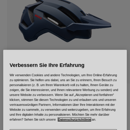
Urban
Adventure
BMX
Retro
Ersatzteile
Ersatzteile
Alle Artikel anzeigen
Alle Artikel anzeigen
Verbessern Sie Ihre Erfahrung
Wir verwenden Cookies und andere Technologien, um Ihre Online-Erfahrung
zu optimieren. Sie helfen uns dabei, uns an Sie zu erinnern, Ihren Besuch zu
personalisieren (z. B. um Ihren Warenkorb voll zu halten, Ihnen Geräte zu
zeigen, die Sie interessieren, und Ihnen relevantere Werbung zu senden) und
4Forty Air Mips Solid
unsere Website zu verbessern. Wenn Sie auf „Akzeptieren und fortfahren“
klicken, stimmen Sie diesen Technologien zu und erlauben uns und unseren
Artikelnr.
39280
vertrauenswürdigen Partnern, Informationen über Ihre Interaktionen mit der
Website zu sammeln, zu verwenden und weiterzugeben, um Ihre Erfahrung
und Ihre digitalen Inhalte zu personalisieren. Möchten Sie mehr darüber
164,99 €
erfahren? Sehen Sie sich unsere
Datenschutzrichtlinie
an.