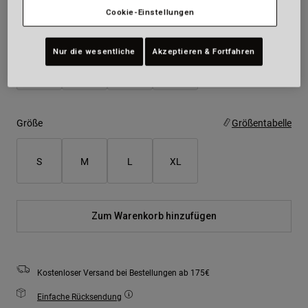
Cookie-Einstellungen
Farben -
Nur die wesentliche
Akzeptieren & Fortfahren
Größe
Größentabelle
S
M
L
XL
Zum Warenkorb hinzufügen
Kostenloser Versand bei Bestellungen ab 175€
Einfache Rücksendung