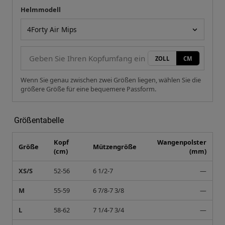
Helmmodell
Ihre Messung
Helmmodell
ZOLL
CM
Wenn Sie genau zwischen zwei Größen liegen, wählen Sie die
größere Größe für eine bequemere Passform.
Größentabelle
Kopf
Wangenpolster
Größe
Mützengröße
(cm)
(mm)
XS/S
52-56
6 1/2-7
—
M
55-59
6 7/8-7 3/8
—
L
58-62
7 1/4-7 3/4
—