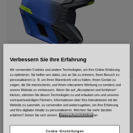
Urban
Adventure
BMX
Retro
Ersatzteile
Ersatzteile
Alle Artikel anzeigen
Alle Artikel anzeigen
Verbessern Sie Ihre Erfahrung
Wir verwenden Cookies und andere Technologien, um Ihre Online-Erfahrung
zu optimieren. Sie helfen uns dabei, uns an Sie zu erinnern, Ihren Besuch zu
personalisieren (z. B. um Ihren Warenkorb voll zu halten, Ihnen Geräte zu
zeigen, die Sie interessieren, und Ihnen relevantere Werbung zu senden) und
3Qtr-Air Mips Grid
unsere Website zu verbessern. Wenn Sie auf „Akzeptieren und fortfahren“
klicken, stimmen Sie diesen Technologien zu und erlauben uns und unseren
Artikelnr.
38236
vertrauenswürdigen Partnern, Informationen über Ihre Interaktionen mit der
Website zu sammeln, zu verwenden und weiterzugeben, um Ihre Erfahrung
und Ihre digitalen Inhalte zu personalisieren. Möchten Sie mehr darüber
229,99 €
erfahren? Sehen Sie sich unsere
Datenschutzrichtlinie
an.
Cookie-Einstellungen