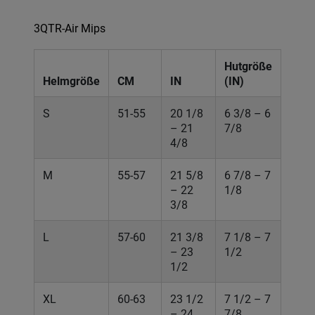
3QTR-Air Mips
Hutgröße
Helmgröße
CM
IN
(IN)
S
51-55
20 1/8
6 3/8 – 6
– 21
7/8
4/8
M
55-57
21 5/8
6 7/8 – 7
– 22
1/8
3/8
L
57-60
21 3/8
7 1/8 – 7
– 23
1/2
1/2
XL
60-63
23 1/2
7 1/2 – 7
– 24
7/8