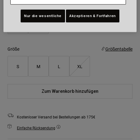
Farben -
Nur die wesentliche
Akzeptieren & Fortfahren
Größe
Größentabelle
S
M
L
XL
Zum Warenkorb hinzufügen
Kostenloser Versand bei Bestellungen ab 175€
Einfache Rücksendung