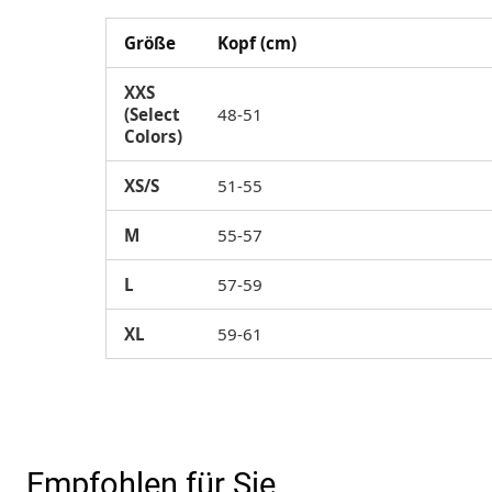
Größe
Kopf (cm)
XXS
(Select
48-51
Colors)
XS/S
51-55
M
55-57
L
57-59
XL
59-61
Empfohlen für Sie