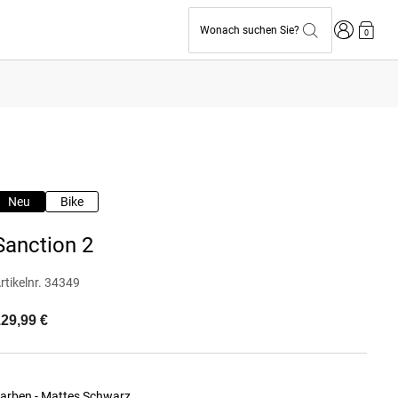
Anmelden
Wonach suchen Sie?
0
Neu
Bike
Sanction 2
rtikelnr.
34349
29,99 €
arben -
Mattes Schwarz