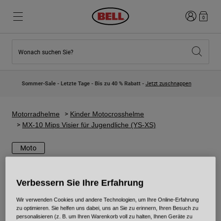
Anmelden
0
Wonach suchen Sie?
Highlights
Highlights
Neuzugänge
Neuzugänge
Sommer-Sale - Letzte Tage - Bis zu 40 % Rabatt -
Jetzt zuschnappen
Best Sellers
Best Sellers
Kollaborationen
Kinder Kollektion
Kinder Motocrosshelme
Lifestyle
Motorradhelme
Kinder Motocrosshelme
Lifestyle
Entdecke Bike
MX-10 Mips Visier für Jugendliche (YS-XS)
Entdecken Moto
Moto
Mountain Bike
Integral
Verbessern Sie Ihre Erfahrung
Fullface
Jets
Wir verwenden Cookies und andere Technologien, um Ihre Online-Erfahrung
zu optimieren. Sie helfen uns dabei, uns an Sie zu erinnern, Ihren Besuch zu
Road & Gravel
personalisieren (z. B. um Ihren Warenkorb voll zu halten, Ihnen Geräte zu
Motocross