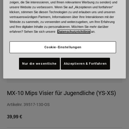
zeigen, die Sie interessieren, und Ihnen relevantere Werbung zu senden) und
Urban
unsere Website zu verbessern. Wenn Sie auf „Akzeptieren und fortfahren“
klicken, stimmen Sie diesen Technologien zu und erlauben uns und unseren
Adventure
vertrauenswürdigen Partnern, Informationen über Ihre Interaktionen mit der
BMX
Website zu sammeln, zu verwenden und weiterzugeben, um Ihre Erfahrung
Retro
und Ihre digitalen Inhalte zu personalisieren. Möchten Sie mehr darüber
erfahren? Sehen Sie sich unsere
Datenschutzrichtlinie
an.
Ersatzteile
Ersatzteile
Cookie-Einstellungen
Alle Artikel anzeigen
Alle Artikel anzeigen
Nur die wesentliche
Akzeptieren & Fortfahren
MX-10 Mips Visier für Jugendliche (YS-XS)
Artikelnr.
39517-130-OS
39,99 €