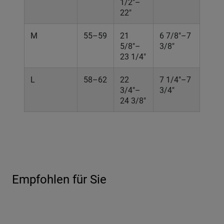
1/2"–
22"
M
55–59
21
6 7/8"–7
5/8"–
3/8"
23 1/4"
L
58–62
22
7 1/4"–7
3/4"–
3/4"
24 3/8"
Empfohlen für Sie