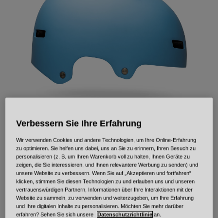
Urban
Adventure
BMX
Retro
Ersatzteile
Ersatzteile
Alle Artikel anzeigen
Alle Artikel anzeigen
Verbessern Sie Ihre Erfahrung
Wir verwenden Cookies und andere Technologien, um Ihre Online-Erfahrung
Local Solid
zu optimieren. Sie helfen uns dabei, uns an Sie zu erinnern, Ihren Besuch zu
personalisieren (z. B. um Ihren Warenkorb voll zu halten, Ihnen Geräte zu
Artikelnr.
33958
zeigen, die Sie interessieren, und Ihnen relevantere Werbung zu senden) und
unsere Website zu verbessern. Wenn Sie auf „Akzeptieren und fortfahren“
klicken, stimmen Sie diesen Technologien zu und erlauben uns und unseren
Price reduced from
to
54,95 €
38,46 €
30% OFF
vertrauenswürdigen Partnern, Informationen über Ihre Interaktionen mit der
Website zu sammeln, zu verwenden und weiterzugeben, um Ihre Erfahrung
und Ihre digitalen Inhalte zu personalisieren. Möchten Sie mehr darüber
erfahren? Sehen Sie sich unsere
Datenschutzrichtlinie
an.