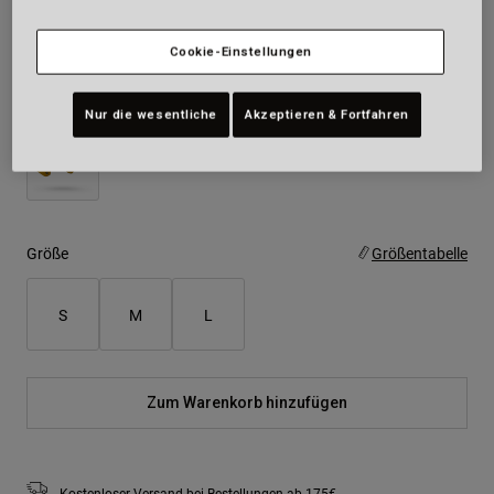
Farben -
Mattes Blau
Cookie-Einstellungen
Nur die wesentliche
Akzeptieren & Fortfahren
ausgewählt
Größe
Größentabelle
S
M
L
Zum Warenkorb hinzufügen
Kostenloser Versand bei Bestellungen ab 175€