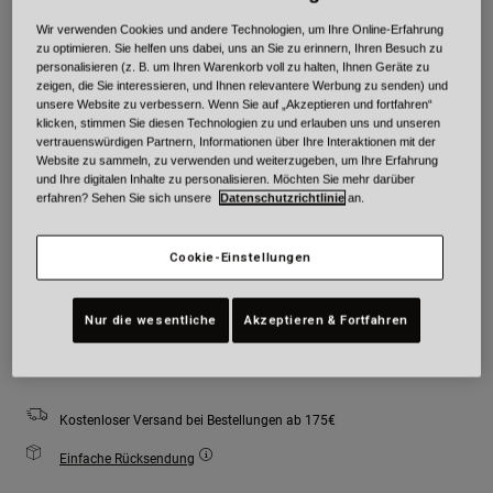
Farben -
Grau/Orange
Wir verwenden Cookies und andere Technologien, um Ihre Online-Erfahrung
zu optimieren. Sie helfen uns dabei, uns an Sie zu erinnern, Ihren Besuch zu
personalisieren (z. B. um Ihren Warenkorb voll zu halten, Ihnen Geräte zu
zeigen, die Sie interessieren, und Ihnen relevantere Werbung zu senden) und
unsere Website zu verbessern. Wenn Sie auf „Akzeptieren und fortfahren“
klicken, stimmen Sie diesen Technologien zu und erlauben uns und unseren
ausgewählt
vertrauenswürdigen Partnern, Informationen über Ihre Interaktionen mit der
Website zu sammeln, zu verwenden und weiterzugeben, um Ihre Erfahrung
Größe
Größentabelle
und Ihre digitalen Inhalte zu personalisieren. Möchten Sie mehr darüber
erfahren? Sehen Sie sich unsere
Datenschutzrichtlinie
an.
S
M
L
XL
2XL
Cookie-Einstellungen
Nur die wesentliche
Akzeptieren & Fortfahren
Zum Warenkorb hinzufügen
Kostenloser Versand bei Bestellungen ab 175€
Einfache Rücksendung