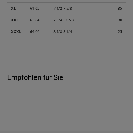
XL
61-62
7 1/2-7 5/8
35
XXL
63-64
7 3/4 - 7 7/8
30
XXXL
64-66
8 1/8-8 1/4
25
Empfohlen für Sie