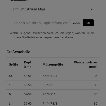
Ihre Messung
Helmmodell
ZOLL
CM
Wenn Sie genau zwischen zwei Größen liegen, wählen Sie die
größere Größe für eine bequemere Passform.
Größentabelle
Kopf
Wangenpolster
Größe
Mützengröße
(cm)
(mm)
XS
53-54
6 5/8-6 3/4
35
S
55-56
6 7/8-7
30
M
57-58
7 1/8-71/4
35
L
59-60
7 1/4-7 3/8
30