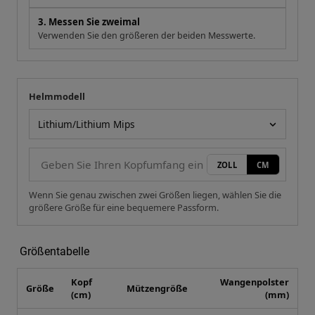
3. Messen Sie zweimal
Verwenden Sie den größeren der beiden Messwerte.
Helmmodell
Ihre Messung
Helmmodell
ZOLL
CM
Wenn Sie genau zwischen zwei Größen liegen, wählen Sie die
größere Größe für eine bequemere Passform.
Größentabelle
Kopf
Wangenpolster
Größe
Mützengröße
(cm)
(mm)