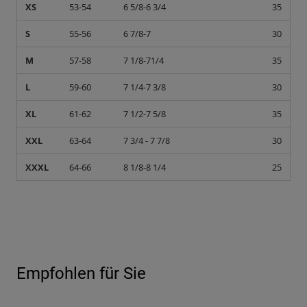
XS
53-54
6 5/8-6 3/4
35
S
55-56
6 7/8-7
30
M
57-58
7 1/8-71/4
35
L
59-60
7 1/4-7 3/8
30
XL
61-62
7 1/2-7 5/8
35
XXL
63-64
7 3/4 - 7 7/8
30
XXXL
64-66
8 1/8-8 1/4
25
Empfohlen für Sie