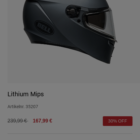
Urban
Adventure
BMX
Retro
Ersatzteile
Ersatzteile
Alle Artikel anzeigen
Alle Artikel anzeigen
Lithium Mips
Artikelnr.
35207
Price reduced from
to
239,99 €
167,99 €
30% OFF