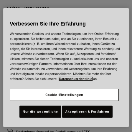
Farben -
Titanium Grau
Verbessern Sie Ihre Erfahrung
Wir verwenden Cookies und andere Technologien, um Ihre Online-Erfahrung
ausgewählt
zu optimieren. Sie helfen uns dabei, uns an Sie zu erinnern, Ihren Besuch zu
personalisieren (z. B. um Ihren Warenkorb voll zu halten, Ihnen Geräte zu
Größe
Größentabelle
zeigen, die Sie interessieren, und Ihnen relevantere Werbung zu senden) und
unsere Website zu verbessern. Wenn Sie auf „Akzeptieren und fortfahren“
klicken, stimmen Sie diesen Technologien zu und erlauben uns und unseren
XS
S
M
L
XL
2XL
vertrauenswürdigen Partnern, Informationen über Ihre Interaktionen mit der
Website zu sammeln, zu verwenden und weiterzugeben, um Ihre Erfahrung
und Ihre digitalen Inhalte zu personalisieren. Möchten Sie mehr darüber
erfahren? Sehen Sie sich unsere
Datenschutzrichtlinie
an.
3XL
Cookie-Einstellungen
Zum Warenkorb hinzufügen
Nur die wesentliche
Akzeptieren & Fortfahren
Kostenloser Versand bei Bestellungen ab 175€