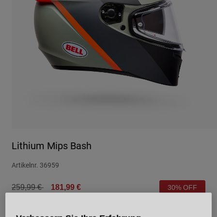
Urban
Adventure
BMX
Retro
Ersatzteile
Ersatzteile
Alle Artikel anzeigen
Alle Artikel anzeigen
Lithium Mips Bash
Artikelnr.
36959
Price reduced from
to
259,99 €
181,99 €
30% OFF