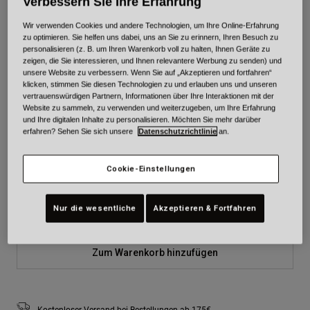
Verbessern Sie Ihre Erfahrung
Farben -
Grau/Orange
Wir verwenden Cookies und andere Technologien, um Ihre Online-Erfahrung
zu optimieren. Sie helfen uns dabei, uns an Sie zu erinnern, Ihren Besuch zu
personalisieren (z. B. um Ihren Warenkorb voll zu halten, Ihnen Geräte zu
zeigen, die Sie interessieren, und Ihnen relevantere Werbung zu senden) und
unsere Website zu verbessern. Wenn Sie auf „Akzeptieren und fortfahren“
klicken, stimmen Sie diesen Technologien zu und erlauben uns und unseren
ausgewählt
vertrauenswürdigen Partnern, Informationen über Ihre Interaktionen mit der
Website zu sammeln, zu verwenden und weiterzugeben, um Ihre Erfahrung
Größe
Größentabelle
und Ihre digitalen Inhalte zu personalisieren. Möchten Sie mehr darüber
erfahren? Sehen Sie sich unsere
Datenschutzrichtlinie
an.
XS
S
M
L
XL
2XL
Cookie-Einstellungen
3XL
Nur die wesentliche
Akzeptieren & Fortfahren
Zum Warenkorb hinzufügen
Kostenloser Versand bei Bestellungen ab 175€