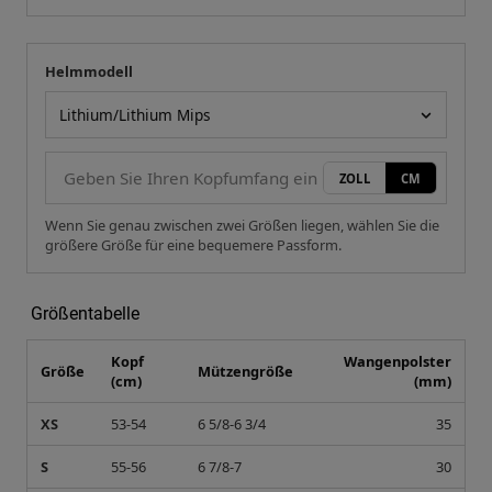
Helmmodell
Ihre Messung
Helmmodell
ZOLL
CM
Wenn Sie genau zwischen zwei Größen liegen, wählen Sie die
größere Größe für eine bequemere Passform.
Größentabelle
Kopf
Wangenpolster
Größe
Mützengröße
(cm)
(mm)
XS
53-54
6 5/8-6 3/4
35
S
55-56
6 7/8-7
30