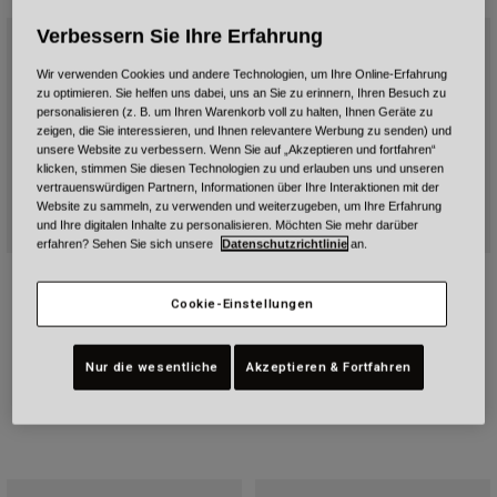
Urban
Verbessern Sie Ihre Erfahrung
Adventure
Wir verwenden Cookies und andere Technologien, um Ihre Online-Erfahrung
BMX
zu optimieren. Sie helfen uns dabei, uns an Sie zu erinnern, Ihren Besuch zu
Retro
personalisieren (z. B. um Ihren Warenkorb voll zu halten, Ihnen Geräte zu
zeigen, die Sie interessieren, und Ihnen relevantere Werbung zu senden) und
Ersatzteile
unsere Website zu verbessern. Wenn Sie auf „Akzeptieren und fortfahren“
Ersatzteile
klicken, stimmen Sie diesen Technologien zu und erlauben uns und unseren
Alle Artikel anzeigen
vertrauenswürdigen Partnern, Informationen über Ihre Interaktionen mit der
Website zu sammeln, zu verwenden und weiterzugeben, um Ihre Erfahrung
Alle Artikel anzeigen
und Ihre digitalen Inhalte zu personalisieren. Möchten Sie mehr darüber
erfahren? Sehen Sie sich unsere
Datenschutzrichtlinie
an.
Lithium Mips
Lithium Mips
Cookie-Einstellungen
Price reduced from
to
188,99 €
Price reduced from
to
167,99 €
269,99 €
239,99 €
Nur die wesentliche
Akzeptieren & Fortfahren