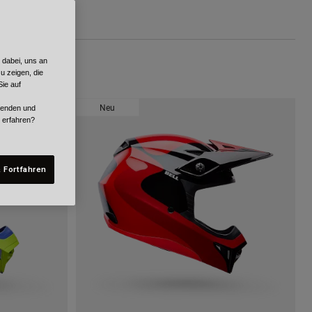
 dabei, uns an
u zeigen, die
ie auf
Neu
rwenden und
r erfahren?
 Fortfahren