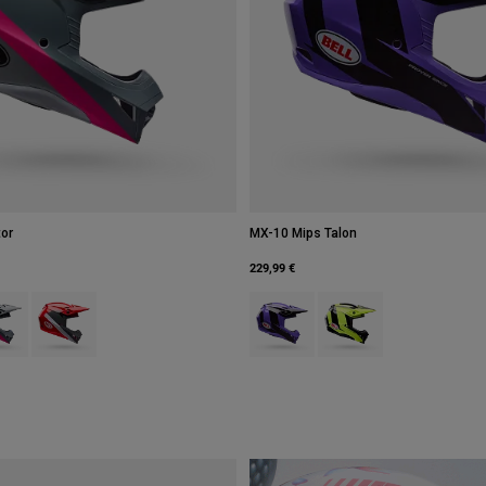
or
MX-10 Mips Talon
229,99 €
type of Blau/Rot.
ct swatch type of Grau/Rosa.
Product swatch type of Rot/Schwarz.
Product swatch type of Lila.
Product swatch type of 