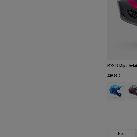
MX-10 Mips Aviat
229,99 €
Product swatch 
Produ
Neu