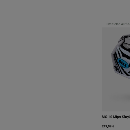
Limitierte Aufl
MX-10 Mips SlayC
249,99 €