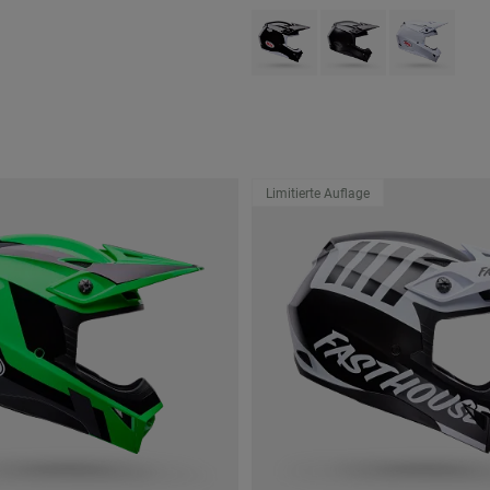
Product swatch type of Schwarz.
Product swatch type of 
Product swatch
Limitierte Auflage