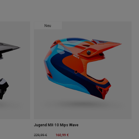
Neu
Jugend MX-10 Mips Wave
Price reduced from
to
160,99 €
229,99 €