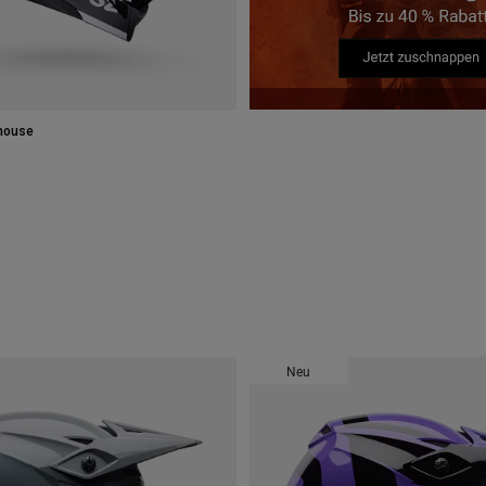
house
Neu