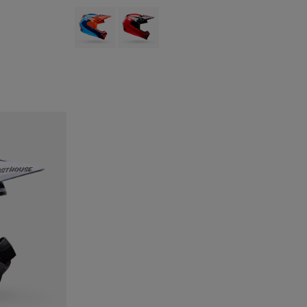
Mattes Schwarz.
 type of Weiß.
Product swatch type of Orange/Blau.
Product swatch type of Rot/Schwarz.