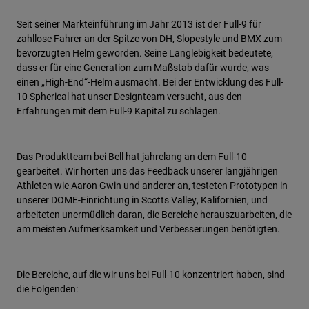
Urban
Seit seiner Markteinführung im Jahr 2013 ist der Full-9 für
Adventure
zahllose Fahrer an der Spitze von DH, Slopestyle und BMX zum
BMX
bevorzugten Helm geworden. Seine Langlebigkeit bedeutete,
Retro
dass er für eine Generation zum Maßstab dafür wurde, was
einen „High-End“-Helm ausmacht. Bei der Entwicklung des Full-
Ersatzteile
10 Spherical hat unser Designteam versucht, aus den
Ersatzteile
Erfahrungen mit dem Full-9 Kapital zu schlagen.
Alle Artikel anzeigen
Alle Artikel anzeigen
Das Produktteam bei Bell hat jahrelang an dem Full-10
gearbeitet. Wir hörten uns das Feedback unserer langjährigen
Athleten wie Aaron Gwin und anderer an, testeten Prototypen in
unserer DOME-Einrichtung in Scotts Valley, Kalifornien, und
arbeiteten unermüdlich daran, die Bereiche herauszuarbeiten, die
am meisten Aufmerksamkeit und Verbesserungen benötigten.
Die Bereiche, auf die wir uns bei Full-10 konzentriert haben, sind
die Folgenden: