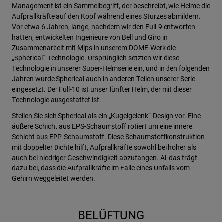
Management ist ein Sammelbegriff, der beschreibt, wie Helme die
Aufprallkräfte auf den Kopf während eines Sturzes abmildern.
Vor etwa 6 Jahren, lange, nachdem wir den Full-9 entworfen
hatten, entwickelten Ingenieure von Bell und Giro in
Zusammenarbeit mit Mips in unserem DOME-Werk die
„Spherical“-Technologie. Ursprünglich setzten wir diese
Technologie in unserer Super-Helmserie ein, und in den folgenden
Jahren wurde Spherical auch in anderen Teilen unserer Serie
eingesetzt. Der Full-10 ist unser fünfter Helm, der mit dieser
Technologie ausgestattet ist.
Stellen Sie sich Spherical als ein „Kugelgelenk“-Design vor. Eine
äußere Schicht aus EPS-Schaumstoff rotiert um eine innere
Schicht aus EPP-Schaumstoff. Diese Schaumstoffkonstruktion
mit doppelter Dichte hilft, Aufprallkräfte sowohl bei hoher als
auch bei niedriger Geschwindigkeit abzufangen. All das trägt
dazu bei, dass die Aufprallkräfte im Falle eines Unfalls vom
Gehirn weggeleitet werden.
BELÜFTUNG