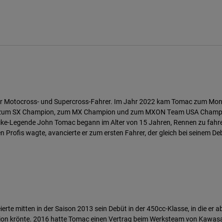
her Motocross- und Supercross-Fahrer. Im Jahr 2022 kam Tomac zum Mo
50F zum SX Champion, zum MX Champion und zum MXON Team USA Champio
-Legende John Tomac begann im Alter von 15 Jahren, Rennen zu fahren, u
rofis wagte, avancierte er zum ersten Fahrer, der gleich bei seinem Deb
te mitten in der Saison 2013 sein Debüt in der 450cc-Klasse, in die er
 krönte. 2016 hatte Tomac einen Vertrag beim Werksteam von Kawasaki un