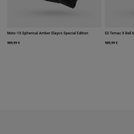
Moto-10 Spherical Amber Slayco Special Edition
Eli Tomac X Bell 
989,99 €
989,99 €