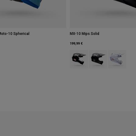
Moto-10 Spherical
MX-10 Mips Solid
199,99 €
Product swatch type of Schwarz.
Product swatch type of 
Product swatch