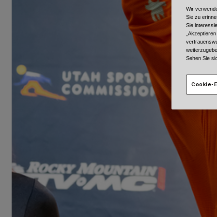
Wir verwende
Sie zu erinne
Sie interess
„Akzeptieren
vertrauenswü
weiterzugebe
Sehen Sie si
Cookie-E