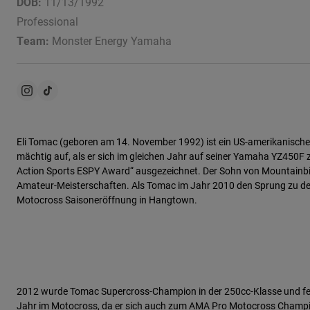
DOB:
11/13/1992
Professional
Team:
Monster Energy Yamaha
Eli Tomac (geboren am 14. November 1992) ist ein US-amerikanisc
mächtig auf, als er sich im gleichen Jahr auf seiner Yamaha YZ4
Action Sports ESPY Award“ ausgezeichnet. Der Sohn von Mountainbike
Amateur-Meisterschaften. Als Tomac im Jahr 2010 den Sprung zu den P
Motocross Saisoneröffnung in Hangtown.
2012 wurde Tomac Supercross-Champion in der 250cc-Klasse und feier
Jahr im Motocross, da er sich auch zum AMA Pro Motocross Champion