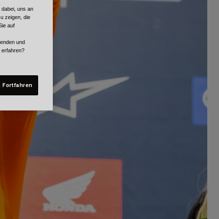
 dabei, uns an
u zeigen, die
ie auf
rwenden und
r erfahren?
 Fortfahren