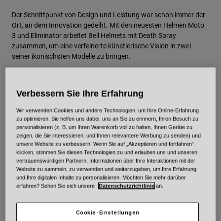
Urban
Der Schnittpunkt von Design und Leistung war schon immer der
Adventure
Ort, an dem Innovation gedeiht. Mit den neuesten Helmen Moto
3 und Eliminator arbeitet Bell Helmets mit Death Spray
BMX
zusammen, um eine verfeinerte künstlerische Vision in zwei
Retro
seiner ikonischsten Modelle zu bringen.
Ersatzteile
Ersatzteile
Alle Artikel anzeigen
Wer ist Death Spray?
Verbessern Sie Ihre Erfahrung
Alle Artikel anzeigen
Wir verwenden Cookies und andere Technologien, um Ihre Online-Erfahrung
Death Spray, auch bekannt als David Gwyther, ist ein Künstler,
zu optimieren. Sie helfen uns dabei, uns an Sie zu erinnern, Ihren Besuch zu
der die Beziehung zwischen Bewegung und Design erforscht.
personalisieren (z. B. um Ihren Warenkorb voll zu halten, Ihnen Geräte zu
Seine Arbeit umfasst Motorsport, Radsport und Industriedesign
zeigen, die Sie interessieren, und Ihnen relevantere Werbung zu senden) und
und erschafft Objekte, die sowohl funktional als auch visuell
unsere Website zu verbessern. Wenn Sie auf „Akzeptieren und fortfahren“
klicken, stimmen Sie diesen Technologien zu und erlauben uns und unseren
beeindruckend sind. Mit einem Fokus auf klare Linien und
vertrauenswürdigen Partnern, Informationen über Ihre Interaktionen mit der
gezieltem Farbeinsatz bringt Deathspray eine einzigartige
Website zu sammeln, zu verwenden und weiterzugeben, um Ihre Erfahrung
Perspektive in jedes Projekt ein und betont dabei Präzision und
und Ihre digitalen Inhalte zu personalisieren. Möchten Sie mehr darüber
Bewegung.
erfahren? Sehen Sie sich unsere
Datenschutzrichtlinie
an.
Cookie-Einstellungen