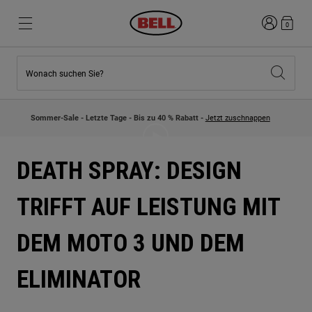
Anmelden
0
Wonach suchen Sie?
Highlights
Highlights
Neuzugänge
Neuzugänge
Sommer-Sale - Letzte Tage - Bis zu 40 % Rabatt -
Jetzt zuschnappen
Best Sellers
Best Sellers
Kollaborationen
Kinder Kollektion
Kinder Motocrosshelme
Lifestyle
DEATH SPRAY: DESIGN
Lifestyle
Entdecke Bike
Entdecken Moto
TRIFFT AUF LEISTUNG MIT
Mountain Bike
DEM MOTO 3 UND DEM
Integral
Fullface
ELIMINATOR
Jets
Road & Gravel
Motocross