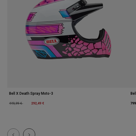
Bell X Death Spray Moto-3
Bel
Price reduced from
to
292,49 €
799
449,99 €