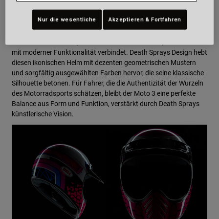
Der Moto 3: ein zeitloser
Klassiker neu interpretiert
Nur die wesentliche
Akzeptieren & Fortfahren
Der Moto 3 ist ein Eckpfeiler der Motorradtradition, der Retro-Stil
mit moderner Funktionalität verbindet. Death Sprays Design hebt
diesen ikonischen Helm mit dezenten geometrischen Mustern
und sorgfältig ausgewählten Farben hervor, die seine klassische
Silhouette betonen. Für Fahrer, die die Authentizität der Wurzeln
des Motorradsports schätzen, bleibt der Moto 3 eine perfekte
Balance aus Form und Funktion, verstärkt durch Death Sprays
künstlerische Vision.