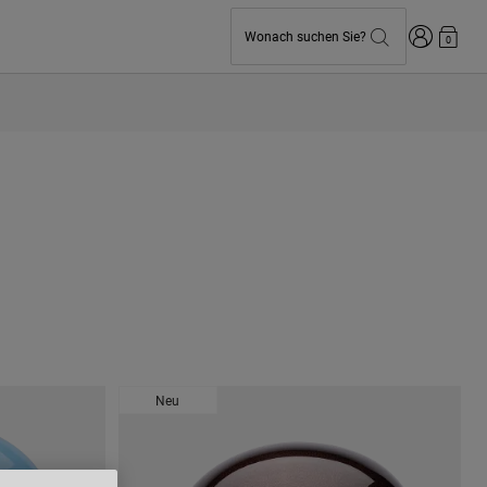
Anmelden
Wonach suchen Sie?
0
Neu