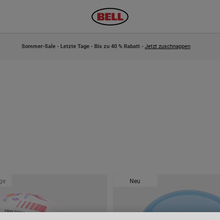
Sommer-Sale - Letzte Tage - Bis zu 40 % Rabatt -
Jetzt zuschnappen
age
Neu