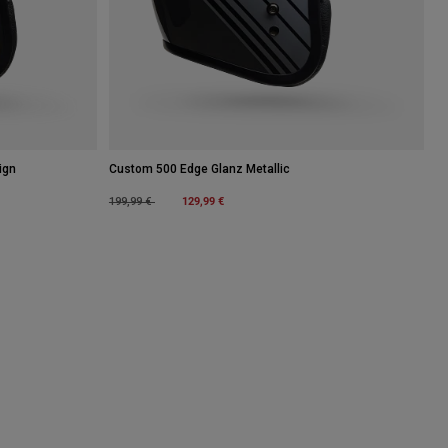
ign
Custom 500 Edge Glanz Metallic
Price reduced from
to
129,99 €
199,99 €