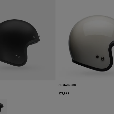
Custom 500
179,99 €
 type of Schwarz.
ct swatch type of Mattes Schwarz.