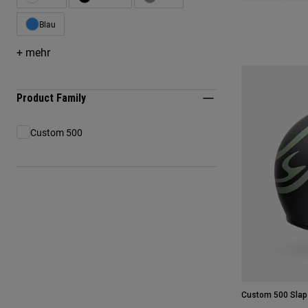
Blau
Eingrenzen nach Farbe: Blau
+ mehr
Product Family
Custom 500
Eingrenzen nach Product Family: Custom 500
Custom 500 Slap