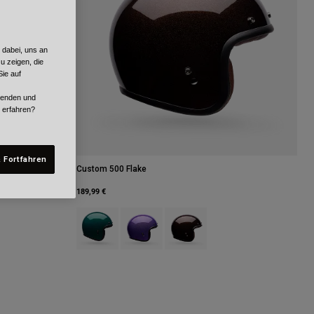
 dabei, uns an
u zeigen, die
ie auf
rwenden und
r erfahren?
 Fortfahren
Custom 500 Flake
189,99 €
u.
teingrau.
Product swatch type of Smaragdgrün.
Product swatch type of Lila.
Product swatch type of Rootbeer 