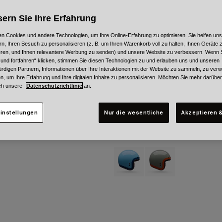
ern Sie Ihre Erfahrung
n Cookies und andere Technologien, um Ihre Online-Erfahrung zu optimieren. Sie helfen uns
rn, Ihren Besuch zu personalisieren (z. B. um Ihren Warenkorb voll zu halten, Ihnen Geräte z
ieren, und Ihnen relevantere Werbung zu senden) und unsere Website zu verbessern. Wenn S
 und fortfahren“ klicken, stimmen Sie diesen Technologien zu und erlauben uns und unseren
rdigen Partnern, Informationen über Ihre Interaktionen mit der Website zu sammeln, zu ve
n, um Ihre Erfahrung und Ihre digitalen Inhalte zu personalisieren. Möchten Sie mehr darübe
ch unsere
Datenschutzrichtlinie
an.
instellungen
Nur die wesentliche
Akzeptieren &
ay Custom 500
Custom 500 Crate
189,99 €
Product swatch type of Eisiges Bla
Product swatch type of S