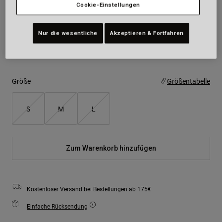
Cookie-Einstellungen
Farben -
Grau
Nur die wesentliche
Akzeptieren & Fortfahren
ausgewählt
Größe
Größentabelle
S
M
L
Zum Warenkorb hinzufügen
Kostenloser Versand bei Bestellungen ab 175€
Einfache Rücksendung