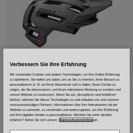
Urban
Adventure
BMX
Retro
Ersatzteile
Ersatzteile
Alle Artikel anzeigen
Alle Artikel anzeigen
Verbessern Sie Ihre Erfahrung
Wir verwenden Cookies und andere Technologien, um Ihre Online-Erfahrung
zu optimieren. Sie helfen uns dabei, uns an Sie zu erinnern, Ihren Besuch zu
personalisieren (z. B. um Ihren Warenkorb voll zu halten, Ihnen Geräte zu
Super Air Spherical Pedigree
zeigen, die Sie interessieren, und Ihnen relevantere Werbung zu senden) und
unsere Website zu verbessern. Wenn Sie auf „Akzeptieren und fortfahren“
klicken, stimmen Sie diesen Technologien zu und erlauben uns und unseren
Artikelnr.
36674
vertrauenswürdigen Partnern, Informationen über Ihre Interaktionen mit der
Website zu sammeln, zu verwenden und weiterzugeben, um Ihre Erfahrung
Price reduced from
to
249,95 €
149,97 €
40% OFF
und Ihre digitalen Inhalte zu personalisieren. Möchten Sie mehr darüber
erfahren? Sehen Sie sich unsere
Datenschutzrichtlinie
an.