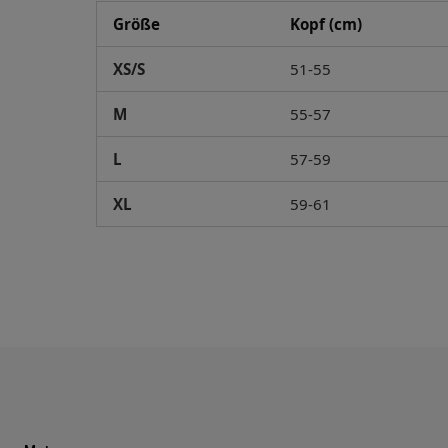
Größe
Kopf (cm)
XS/S
51-55
M
55-57
L
57-59
XL
59-61