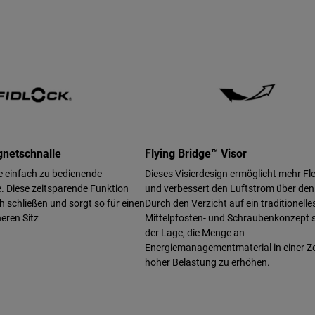
netschnalle
Flying Bridge™ Visor
ne einfach zu bedienende
Dieses Visierdesign ermöglicht mehr Flex
. Diese zeitsparende Funktion
und verbessert den Luftstrom über den
ich schließen und sorgt so für einen
Durch den Verzicht auf ein traditionelle
eren Sitz
Mittelpfosten- und Schraubenkonzept si
der Lage, die Menge an
Energiemanagementmaterial in einer Z
hoher Belastung zu erhöhen.