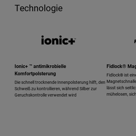
Technologie
Ionic+ ™ antimikrobielle
Fidlock® Mag
Komfortpolsterung
Fidlock® ist ei
Magnetschnalle
Die schnell trocknende Innenpolsterung hilft, den
lässt sich seitl
Schweiß zu kontrollieren, während Silber zur
mühelosen, sich
Geruchskontrolle verwendet wird