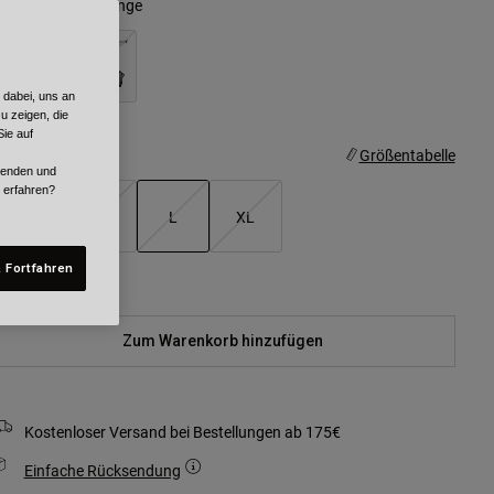
arben -
Grün/Orange
 dabei, uns an
ausgewählt
u zeigen, die
ie auf
röße
Größentabelle
rwenden und
r erfahren?
XS/S
M
L
XL
ausgewählt
 Fortfahren
Nicht auf Lager
Zum Warenkorb hinzufügen
Kostenloser Versand bei Bestellungen ab 175€
Einfache Rücksendung