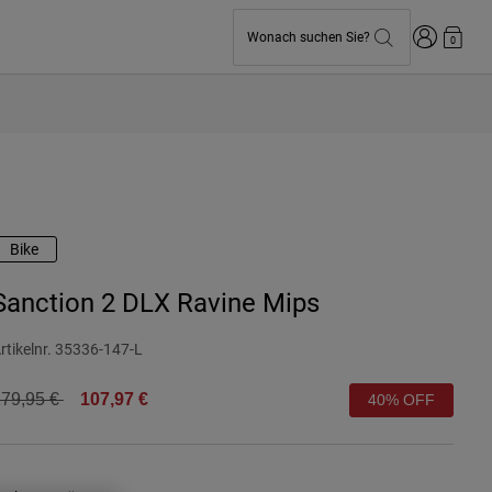
Anmelden
Wonach suchen Sie?
0
Bike
Sanction 2 DLX Ravine Mips
rtikelnr.
35336-147-L
rice reduced from
to
79,95 €
107,97 €
40% OFF