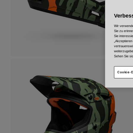
Verbess
Wir verwende
Sie zu erinne
Sie interess
„Akzeptieren
vertrauenswü
weiterzugebe
Sehen Sie si
Cookie-E