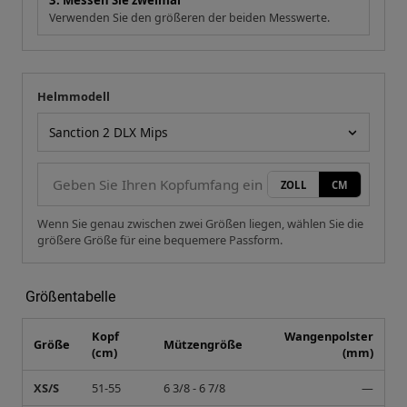
3. Messen Sie zweimal
Verwenden Sie den größeren der beiden Messwerte.
Helmmodell
Ihre Messung
Helmmodell
ZOLL
CM
Wenn Sie genau zwischen zwei Größen liegen, wählen Sie die
größere Größe für eine bequemere Passform.
Größentabelle
Kopf
Wangenpolster
Größe
Mützengröße
(cm)
(mm)
XS/S
51-55
6 3/8 - 6 7/8
—