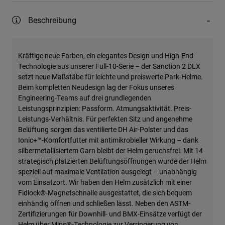
Beschreibung
Kräftige neue Farben, ein elegantes Design und High-End-
Technologie aus unserer Full-10-Serie – der Sanction 2 DLX
setzt neue Maßstäbe für leichte und preiswerte Park-Helme.
Beim kompletten Neudesign lag der Fokus unseres
Engineering-Teams auf drei grundlegenden
Leistungsprinzipien: Passform. Atmungsaktivität. Preis-
Leistungs-Verhältnis. Für perfekten Sitz und angenehme
Belüftung sorgen das ventilierte DH Air-Polster und das
Ionic+™-Komfortfutter mit antimikrobieller Wirkung – dank
silbermetallisiertem Garn bleibt der Helm geruchsfrei. Mit 14
strategisch platzierten Belüftungsöffnungen wurde der Helm
speziell auf maximale Ventilation ausgelegt – unabhängig
vom Einsatzort. Wir haben den Helm zusätzlich mit einer
Fidlock®-Magnetschnalle ausgestattet, die sich bequem
einhändig öffnen und schließen lässt. Neben den ASTM-
Zertifizierungen für Downhill- und BMX-Einsätze verfügt der
Helm über Mips®-Technologie zur Verringerung von