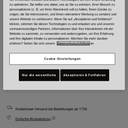
zu optimieren. Sie helfen uns dabei, uns an Sie zu erinnern, Ihren Besuch zu
Farben -
Schwarz/Weiß
personalisieren (z. B. um Ihren Warenkorb voll zu halten, Ihnen Geräte zu
zeigen, die Sie interessieren, und Ihnen relevantere Werbung zu senden) und
unsere Website zu verbessern. Wenn Sie auf „Akzeptieren und fortfahren“
klicken, stimmen Sie diesen Technologien zu und erlauben uns und unseren
vertrauenswürdigen Partnern, Informationen über Ihre Interaktionen mit der
Website zu sammeln, zu verwenden und weiterzugeben, um Ihre Erfahrung
ausgewählt
und Ihre digitalen Inhalte zu personalisieren. Möchten Sie mehr darüber
erfahren? Sehen Sie sich unsere
Datenschutzrichtlinie
an.
Größe
Größentabelle
Cookie-Einstellungen
XS/S
M
L
XL
Nur die wesentliche
Akzeptieren & Fortfahren
Zum Warenkorb hinzufügen
Kostenloser Versand bei Bestellungen ab 175€
Einfache Rücksendung