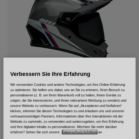
Urban
Adventure
BMX
Retro
Ersatzteile
Ersatzteile
Alle Artikel anzeigen
Alle Artikel anzeigen
Verbessern Sie Ihre Erfahrung
Wir verwenden Cookies und andere Technologien, um Ihre Online-Erfahrung
zu optimieren. Sie helfen uns dabei, uns an Sie zu erinnern, Ihren Besuch zu
personalisieren (z. B. um Ihren Warenkorb voll zu halten, Ihnen Geräte zu
MX-9 Adventure Alpine Mips
zeigen, die Sie interessieren, und Ihnen relevantere Werbung zu senden) und
unsere Website zu verbessern. Wenn Sie auf „Akzeptieren und fortfahren“
klicken, stimmen Sie diesen Technologien zu und erlauben uns und unseren
Artikelnr.
34030-A56-S
vertrauenswürdigen Partnern, Informationen über Ihre Interaktionen mit der
Website zu sammeln, zu verwenden und weiterzugeben, um Ihre Erfahrung
Price reduced from
to
279,99 €
195,99 €
30% OFF
und Ihre digitalen Inhalte zu personalisieren. Möchten Sie mehr darüber
erfahren? Sehen Sie sich unsere
Datenschutzrichtlinie
an.