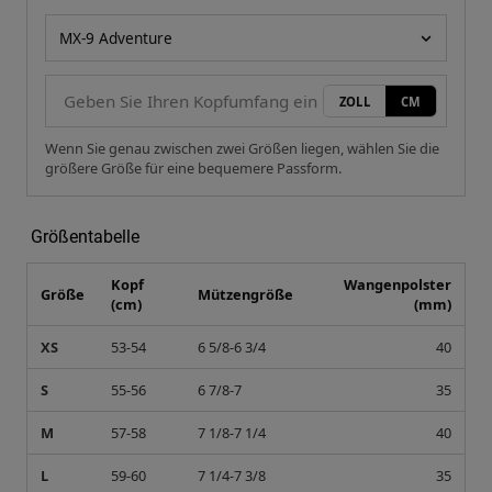
Ihre Messung
Helmmodell
ZOLL
CM
Wenn Sie genau zwischen zwei Größen liegen, wählen Sie die
größere Größe für eine bequemere Passform.
Größentabelle
Kopf
Wangenpolster
Größe
Mützengröße
(cm)
(mm)
XS
53-54
6 5/8-6 3/4
40
S
55-56
6 7/8-7
35
M
57-58
7 1/8-7 1/4
40
L
59-60
7 1/4-7 3/8
35