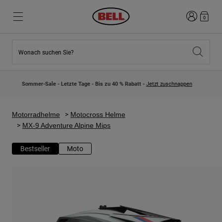
Anmelden
0
Wonach suchen Sie?
Highlights
Highlights
Neuzugänge
Neuzugänge
Sommer-Sale - Letzte Tage - Bis zu 40 % Rabatt -
Jetzt zuschnappen
Best Sellers
Best Sellers
Kollaborationen
Kinder Kollektion
Kinder Motocrosshelme
Lifestyle
Motorradhelme
Motocross Helme
Lifestyle
Entdecke Bike
MX-9 Adventure Alpine Mips
Entdecken Moto
Bestseller
Moto
Mountain Bike
Integral
Fullface
Jets
Road & Gravel
Motocross