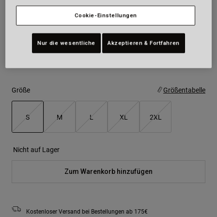
Cookie-Einstellungen
Farben -
Nardo Grey/Black
Nur die wesentliche
Akzeptieren & Fortfahren
ausgewählt
Größe
Größentabelle
S
M
L
XL
2XL
ausgewählt
Nicht auf Lager
Zum Warenkorb hinzufügen
Kostenloser Versand bei Bestellungen ab 175€