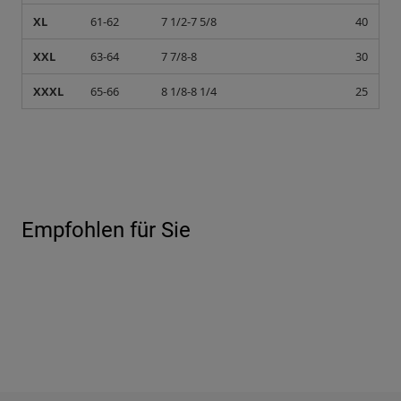
XL
61-62
7 1/2-7 5/8
40
XXL
63-64
7 7/8-8
30
XXXL
65-66
8 1/8-8 1/4
25
Empfohlen für Sie