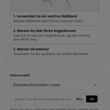
3. Messen Sie zweimal
Verwenden Sie den größeren der beiden Messwerte.
Helmmodell
Ihre Messung
Helmmodell
ZOLL
CM
Wenn Sie genau zwischen zwei Größen liegen, wählen Sie die
größere Größe für eine bequemere Passform.
Größentabelle
Kopf
Wangenpolster
Größe
Mützengröße
(cm)
(mm)
XS
53-54
6 5/8-6 3/4
40