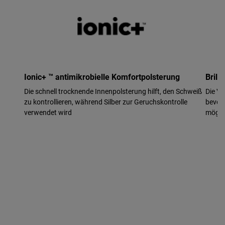
Ionic+ ™ antimikrobielle Komfortpolsterung
Brill
Die schnell trocknende Innenpolsterung hilft, den Schweiß
Die Ve
zu kontrollieren, während Silber zur Geruchskontrolle
bevorz
verwendet wird
möglic