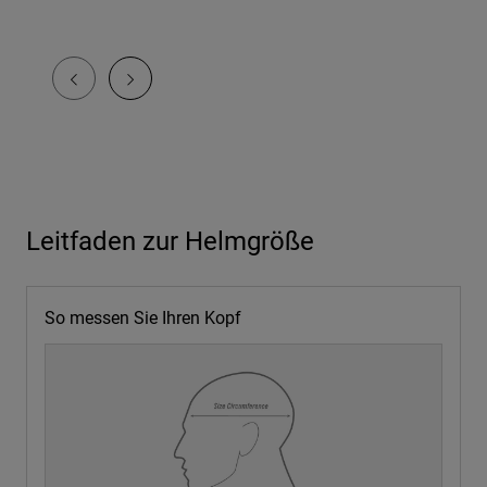
Leitfaden zur Helmgröße
So messen Sie Ihren Kopf
1. Verwenden Sie ein weiches Maßband
Flexibles Maßband oder Schnur sowie ein Lineal.
2. Messen Sie über Ihren Augenbrauen
Etwa 2,5 cm über den Augenbrauen, gerade und fest,
aber NICHT eng..