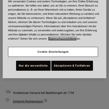
Wir verwenden Cookies und andere Technologien, um Ihre Online-Erfahrung
zu optimieren. Sie helfen uns dabei, uns an Sie zu erinnern, Ihren Besuch zu
Farben -
Schwarz/Weiß
personalisieren (z. B. um Ihren Warenkorb voll zu halten, Ihnen Geräte zu
zeigen, die Sie interessieren, und Ihnen relevantere Werbung zu senden) und
unsere Website zu verbessern. Wenn Sie auf „Akzeptieren und fortfahren“
klicken, stimmen Sie diesen Technologien zu und erlauben uns und unseren
vertrauenswürdigen Partnern, Informationen über Ihre Interaktionen mit der
ausgewählt
Website zu sammeln, zu verwenden und weiterzugeben, um Ihre Erfahrung
und Ihre digitalen Inhalte zu personalisieren. Möchten Sie mehr darüber
erfahren? Sehen Sie sich unsere
Datenschutzrichtlinie
an.
Größe
Größentabelle
Cookie-Einstellungen
S
M
L
XL
2XL
Nur die wesentliche
Akzeptieren & Fortfahren
Zum Warenkorb hinzufügen
Kostenloser Versand bei Bestellungen ab 175€
Einfache Rücksendung