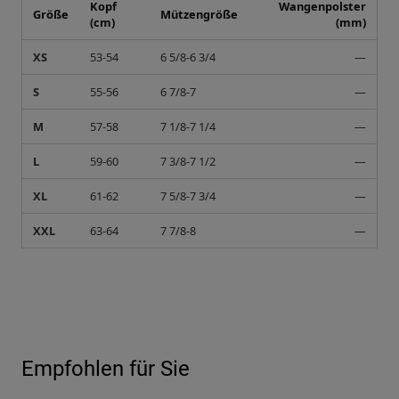
Kopf
Wangenpolster
Größe
Mützengröße
(cm)
(mm)
XS
53-54
6 5/8-6 3/4
—
S
55-56
6 7/8-7
—
M
57-58
7 1/8-7 1/4
—
L
59-60
7 3/8-7 1/2
—
XL
61-62
7 5/8-7 3/4
—
XXL
63-64
7 7/8-8
—
Empfohlen für Sie