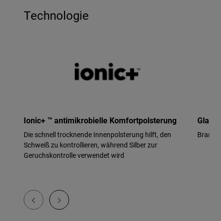
Technologie
Ionic+ ™ antimikrobielle Komfortpolsterung
Glasfa
Die schnell trocknende Innenpolsterung hilft, den
Branche
Schweiß zu kontrollieren, während Silber zur
Geruchskontrolle verwendet wird