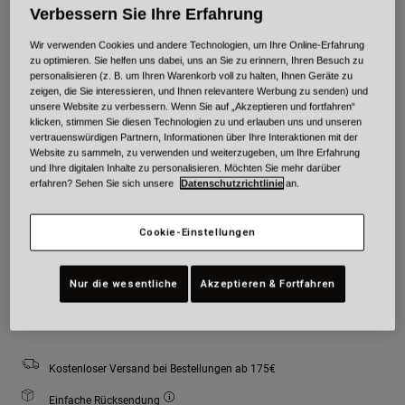
Verbessern Sie Ihre Erfahrung
Farben -
Rootbeer Braun
Wir verwenden Cookies und andere Technologien, um Ihre Online-Erfahrung
zu optimieren. Sie helfen uns dabei, uns an Sie zu erinnern, Ihren Besuch zu
personalisieren (z. B. um Ihren Warenkorb voll zu halten, Ihnen Geräte zu
zeigen, die Sie interessieren, und Ihnen relevantere Werbung zu senden) und
ausgewählt
unsere Website zu verbessern. Wenn Sie auf „Akzeptieren und fortfahren“
klicken, stimmen Sie diesen Technologien zu und erlauben uns und unseren
vertrauenswürdigen Partnern, Informationen über Ihre Interaktionen mit der
Größe
Größentabelle
Website zu sammeln, zu verwenden und weiterzugeben, um Ihre Erfahrung
und Ihre digitalen Inhalte zu personalisieren. Möchten Sie mehr darüber
erfahren? Sehen Sie sich unsere
Datenschutzrichtlinie
an.
XS
S
M
L
XL
2XL
ausgewählt
Cookie-Einstellungen
Der Bestand ist niedrig. Du solltest bald bestellen.
Nur die wesentliche
Akzeptieren & Fortfahren
Zum Warenkorb hinzufügen
Kostenloser Versand bei Bestellungen ab 175€
Einfache Rücksendung