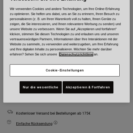
Farben -
Grau/Rot
Wir verwenden Cookies und andere Technologien, um Ihre Online-Erfahrung
zu optimieren. Sie helfen uns dabei, uns an Sie zu erinnern, Ihren Besuch zu
personalisieren (z. B. um Ihren Warenkorb voll zu halten, Ihnen Geräte zu
zeigen, die Sie interessieren, und Ihnen relevantere Werbung zu senden) und
unsere Website zu verbessern. Wenn Sie auf „Akzeptieren und fortfahren“
klicken, stimmen Sie diesen Technologien zu und erlauben uns und unseren
ausgewählt
vertrauenswürdigen Partnern, Informationen über Ihre Interaktionen mit der
Website zu sammeln, zu verwenden und weiterzugeben, um Ihre Erfahrung
Größe
Größentabelle
und Ihre digitalen Inhalte zu personalisieren. Möchten Sie mehr darüber
erfahren? Sehen Sie sich unsere
Datenschutzrichtlinie
an.
S
M
L
XL
Cookie-Einstellungen
Nur die wesentliche
Akzeptieren & Fortfahren
Zum Warenkorb hinzufügen
Kostenloser Versand bei Bestellungen ab 175€
Einfache Rücksendung