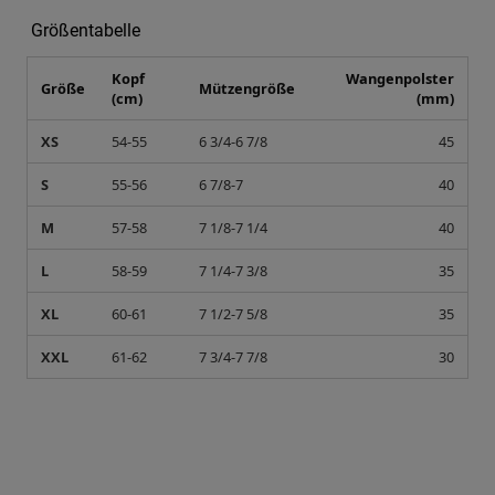
Größentabelle
Kopf
Wangenpolster
Größe
Mützengröße
(cm)
(mm)
XS
54-55
6 3/4-6 7/8
45
S
55-56
6 7/8-7
40
M
57-58
7 1/8-7 1/4
40
L
58-59
7 1/4-7 3/8
35
XL
60-61
7 1/2-7 5/8
35
XXL
61-62
7 3/4-7 7/8
30