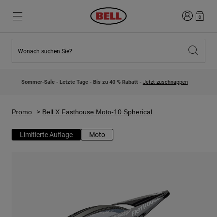
Anmelden
0
Wonach suchen Sie?
Highlights
Highlights
Neuzugänge
Neuzugänge
Sommer-Sale - Letzte Tage - Bis zu 40 % Rabatt -
Jetzt zuschnappen
Best Sellers
Best Sellers
Kollaborationen
Kinder Kollektion
Kinder Motocrosshelme
Lifestyle
Promo
Bell X Fasthouse Moto-10 Spherical
Lifestyle
Entdecke Bike
Entdecken Moto
Limitierte Auflage
Moto
Mountain Bike
Integral
Fullface
Jets
Road & Gravel
Motocross