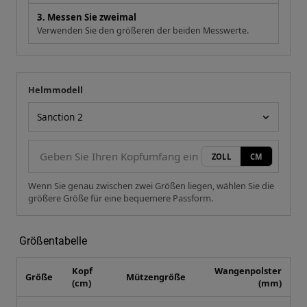
3. Messen Sie zweimal
Verwenden Sie den größeren der beiden Messwerte.
Helmmodell
Ihre Messung
Helmmodell
ZOLL
CM
Wenn Sie genau zwischen zwei Größen liegen, wählen Sie die
größere Größe für eine bequemere Passform.
Größentabelle
Kopf
Wangenpolster
Größe
Mützengröße
(cm)
(mm)