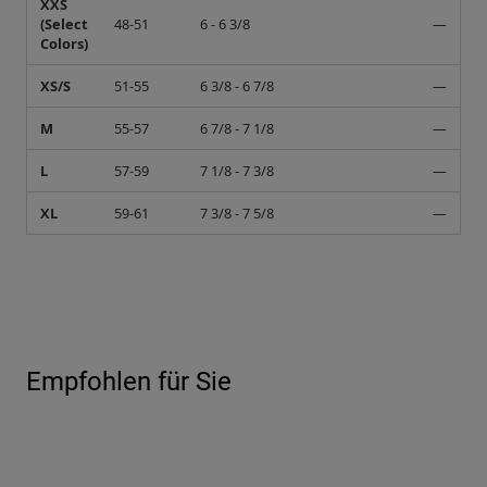
XXS
(Select
48-51
6 - 6 3/8
—
Colors)
XS/S
51-55
6 3/8 - 6 7/8
—
M
55-57
6 7/8 - 7 1/8
—
L
57-59
7 1/8 - 7 3/8
—
XL
59-61
7 3/8 - 7 5/8
—
Empfohlen für Sie