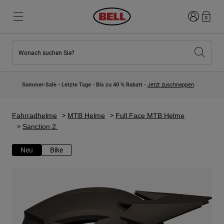
Anmelden
0
Wonach suchen Sie?
Highlights
Highlights
Neuzugänge
Neuzugänge
Sommer-Sale - Letzte Tage - Bis zu 40 % Rabatt -
Jetzt zuschnappen
Best Sellers
Best Sellers
Kollaborationen
Kinder Kollektion
Kinder Motocrosshelme
Lifestyle
Fahrradhelme
MTB Helme
Full Face MTB Helme
Lifestyle
Entdecke Bike
Sanction 2
Entdecken Moto
Neu
Bike
Mountain Bike
Integral
Fullface
Jets
Road & Gravel
Motocross