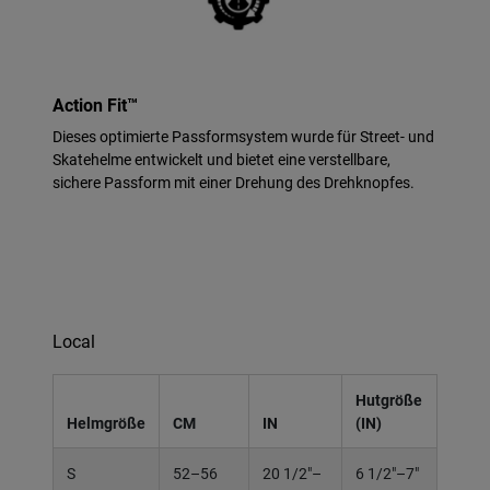
Action Fit™
Dieses optimierte Passformsystem wurde für Street- und
Skatehelme entwickelt und bietet eine verstellbare,
sichere Passform mit einer Drehung des Drehknopfes.
Local
Hutgröße
Helmgröße
CM
IN
(IN)
S
52–56
20 1/2"–
6 1/2"–7"