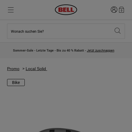
Anmelden
0
Wonach suchen Sie?
Highlights
Highlights
Neuzugänge
Neuzugänge
Sommer-Sale - Letzte Tage - Bis zu 40 % Rabatt -
Jetzt zuschnappen
Best Sellers
Best Sellers
Kollaborationen
Kinder Kollektion
Kinder Motocrosshelme
Lifestyle
Promo
Local Solid
Lifestyle
Entdecke Bike
Entdecken Moto
Bike
Mountain Bike
Integral
Fullface
Jets
Road & Gravel
Motocross