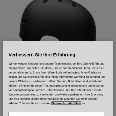
Urban
Adventure
BMX
Retro
Ersatzteile
Ersatzteile
Alle Artikel anzeigen
Alle Artikel anzeigen
Verbessern Sie Ihre Erfahrung
Wir verwenden Cookies und andere Technologien, um Ihre Online-Erfahrung
zu optimieren. Sie helfen uns dabei, uns an Sie zu erinnern, Ihren Besuch zu
personalisieren (z. B. um Ihren Warenkorb voll zu halten, Ihnen Geräte zu
Local Solid
zeigen, die Sie interessieren, und Ihnen relevantere Werbung zu senden) und
unsere Website zu verbessern. Wenn Sie auf „Akzeptieren und fortfahren“
klicken, stimmen Sie diesen Technologien zu und erlauben uns und unseren
Artikelnr.
33958
vertrauenswürdigen Partnern, Informationen über Ihre Interaktionen mit der
Website zu sammeln, zu verwenden und weiterzugeben, um Ihre Erfahrung
und Ihre digitalen Inhalte zu personalisieren. Möchten Sie mehr darüber
Price reduced from
to
54,95 €
32,97 €
40% OFF
erfahren? Sehen Sie sich unsere
Datenschutzrichtlinie
an.