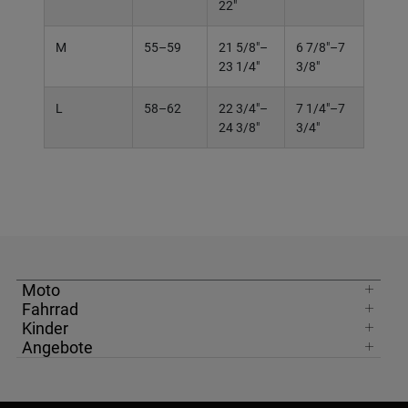
22"
M
55–59
21 5/8"–
6 7/8"–7
23 1/4"
3/8"
L
58–62
22 3/4"–
7 1/4"–7
24 3/8"
3/4"
Moto
Fahrrad
Kinder
Angebote