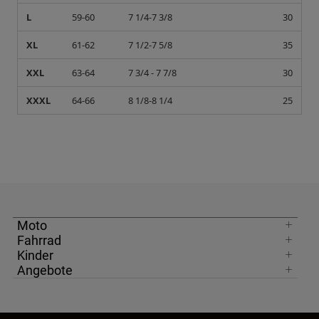
L
59-60
7 1/4-7 3/8
30
XL
61-62
7 1/2-7 5/8
35
XXL
63-64
7 3/4 - 7 7/8
30
XXXL
64-66
8 1/8-8 1/4
25
Moto
Fahrrad
Kinder
Angebote