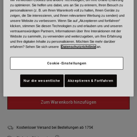
zu optimieren. Sie helfen uns dabei, uns an Sie zu erinnern, Ihren Besuch zu
Farben -
Schwarz/Silber
personalisieren (z. B. um Ihren Warenkorb voll zu halten, Ihnen Geräte zu
zeigen, die Sie interessieren, und Ihnen relevantere Werbung zu senden) und
unsere Website zu verbessern. Wenn Sie auf „Akzeptieren und fortfahren“
klicken, stimmen Sie diesen Technologien zu und erlauben uns und unseren
vertrauenswürdigen Partnern, Informationen über Ihre Interaktionen mit der
Website zu sammeln, zu verwenden und weiterzugeben, um Ihre Erfahrung
ausgewählt
und Ihre digitalen Inhalte zu personalisieren. Möchten Sie mehr darüber
erfahren? Sehen Sie sich unsere
Datenschutzrichtlinie
an.
Größe
Größentabelle
Cookie-Einstellungen
S
M
L
XL
2XL
ausgewählt
Nur die wesentliche
Akzeptieren & Fortfahren
Der Bestand ist niedrig. Du solltest bald bestellen.
Zum Warenkorb hinzufügen
Kostenloser Versand bei Bestellungen ab 175€