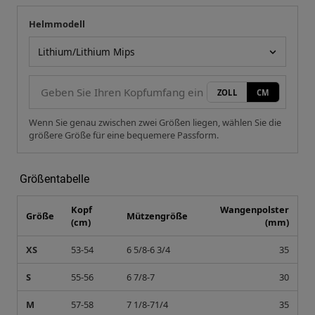
Helmmodell
Ihre Messung
Helmmodell
ZOLL
CM
Wenn Sie genau zwischen zwei Größen liegen, wählen Sie die
größere Größe für eine bequemere Passform.
Größentabelle
Kopf
Wangenpolster
Größe
Mützengröße
(cm)
(mm)
XS
53-54
6 5/8-6 3/4
35
S
55-56
6 7/8-7
30
M
57-58
7 1/8-71/4
35