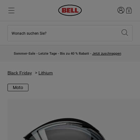
Anmelden
0
Wonach suchen Sie?
Highlights
Highlights
Neuzugänge
Neuzugänge
Sommer-Sale - Letzte Tage - Bis zu 40 % Rabatt -
Jetzt zuschnappen
Best Sellers
Best Sellers
Kollaborationen
Kinder Kollektion
Kinder Motocrosshelme
Lifestyle
Black Friday
Lithium
Lifestyle
Entdecke Bike
Entdecken Moto
Moto
Mountain Bike
Integral
Fullface
Jets
Road & Gravel
Motocross