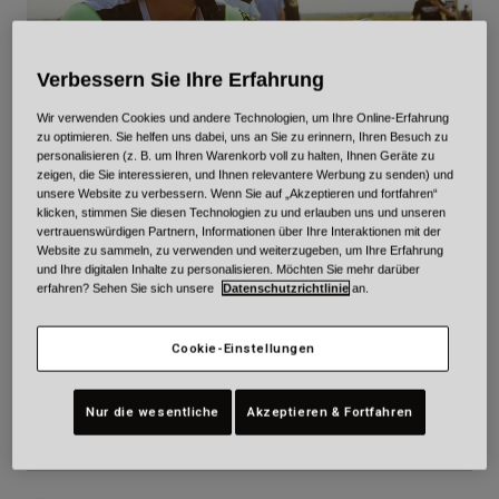
Urban
Adventure
Verbessern Sie Ihre Erfahrung
BMX
Retro
Wir verwenden Cookies und andere Technologien, um Ihre Online-Erfahrung
Ersatzteile
zu optimieren. Sie helfen uns dabei, uns an Sie zu erinnern, Ihren Besuch zu
Ersatzteile
personalisieren (z. B. um Ihren Warenkorb voll zu halten, Ihnen Geräte zu
zeigen, die Sie interessieren, und Ihnen relevantere Werbung zu senden) und
FMX
Alle Artikel anzeigen
unsere Website zu verbessern. Wenn Sie auf „Akzeptieren und fortfahren“
Alle Artikel anzeigen
klicken, stimmen Sie diesen Technologien zu und erlauben uns und unseren
vertrauenswürdigen Partnern, Informationen über Ihre Interaktionen mit der
JULIEN VANSTIPPEN
Website zu sammeln, zu verwenden und weiterzugeben, um Ihre Erfahrung
und Ihre digitalen Inhalte zu personalisieren. Möchten Sie mehr darüber
erfahren? Sehen Sie sich unsere
Datenschutzrichtlinie
an.
Cookie-Einstellungen
DOB:
10/03/1992
Professional
Nur die wesentliche
Akzeptieren & Fortfahren
Team:
Monster Energy Yamaha