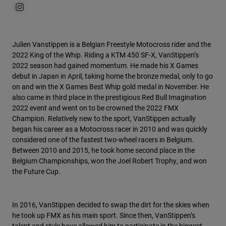
Julien Vanstippen is a Belgian Freestyle Motocross rider and the
2022 King of the Whip. Riding a KTM 450 SF-X, VanStippen’s
2022 season had gained momentum. He made his X Games
debut in Japan in April, taking home the bronze medal, only to go
on and win the X Games Best Whip gold medal in November. He
also came in third place in the prestigious Red Bull Imagination
2022 event and went on to be crowned the 2022 FMX
Champion. Relatively new to the sport, VanStippen actually
began his career as a Motocross racer in 2010 and was quickly
considered one of the fastest two-wheel racers in Belgium.
Between 2010 and 2015, he took home second place in the
Belgium Championships, won the Joel Robert Trophy, and won
the Future Cup.
In 2016, VanStippen decided to swap the dirt for the skies when
he took up FMX as his main sport. Since then, VanStippen’s
talent and style have allowed him to participate in the biggest