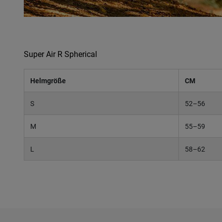
Super Air R Spherical
Helmgröße
CM
S
52–56
M
55–59
L
58–62