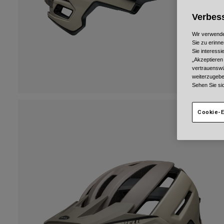
Verbess
Wir verwende
Sie zu erinne
Sie interess
„Akzeptieren
vertrauenswü
weiterzugebe
Sehen Sie si
Cookie-E