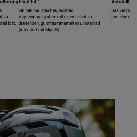
alterung
Float Fit™
Verstellbar
e
Ein minimalistisches, leichtes
Das verstellb
st so
Anpassungssystem mit einem leicht zu
und eine einf
rall löst,
drehenden, gummiummantelten Einstellrad
.
(integriert mit Mips®).