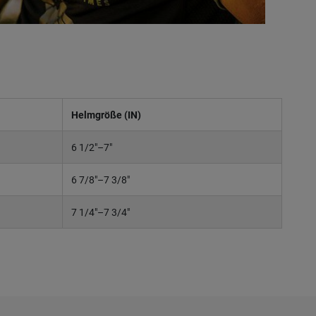
Helmgröße (IN)
6 1/2"–7"
6 7/8"–7 3/8"
7 1/4"–7 3/4"