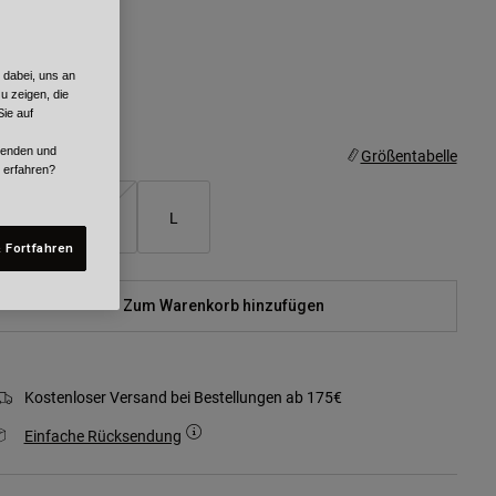
arben -
Cement
 dabei, uns an
u zeigen, die
ausgewählt
ie auf
rwenden und
röße
Größentabelle
r erfahren?
S
M
L
 Fortfahren
Zum Warenkorb hinzufügen
Kostenloser Versand bei Bestellungen ab 175€
Einfache Rücksendung