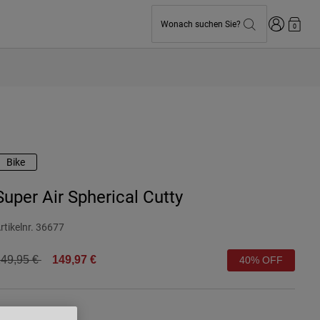
Anmelden
Wonach suchen Sie?
0
Bike
Super Air Spherical Cutty
rtikelnr.
36677
rice reduced from
to
49,95 €
149,97 €
40% OFF