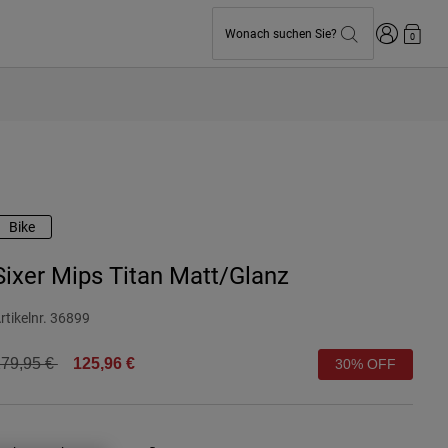
Anmelden
Wonach suchen Sie?
0
Bike
Sixer Mips Titan Matt/Glanz
rtikelnr.
36899
rice reduced from
to
79,95 €
125,96 €
30% OFF