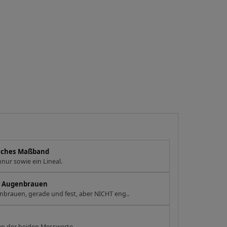
eiches Maßband
nur sowie ein Lineal.
en Augenbrauen
brauen, gerade und fest, aber NICHT eng..
n der beiden Messwerte.