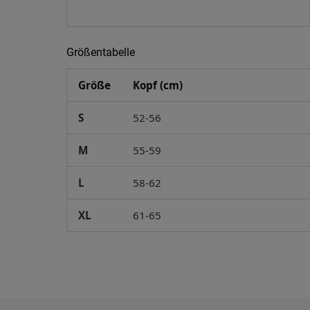
Größentabelle
Größe
Kopf (cm)
S
52-56
M
55-59
L
58-62
XL
61-65