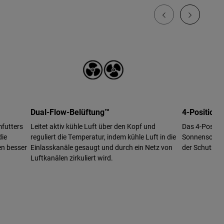
Dual-Flow-Belüftung™
4-Positione
mfutters
Leitet aktiv kühle Luft über den Kopf und
Das 4-Positio
die
reguliert die Temperatur, indem kühle Luft in die
Sonnenschutz
en besser
Einlasskanäle gesaugt und durch ein Netz von
der Schutzbril
Luftkanälen zirkuliert wird.