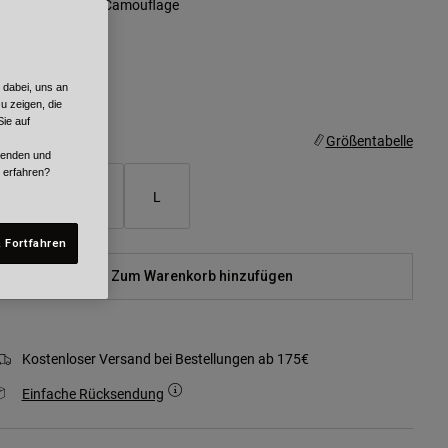
arben -
Schwarz Camouflage
 dabei, uns an
ausgewählt
u zeigen, die
ie auf
röße
Größentabelle
rwenden und
r erfahren?
S
M
L
 Fortfahren
Zum Warenkorb hinzufügen
Kostenloser Versand bei Bestellungen ab 175€
Einfache Rücksendung