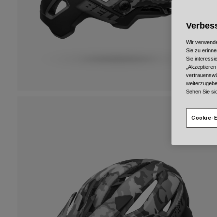
Verbess
Wir verwende
Sie zu erinne
Sie interess
„Akzeptieren
vertrauenswü
weiterzugebe
Sehen Sie si
Cookie-E