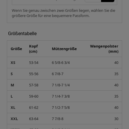
Wenn Sie genau zwischen zwei Größen liegen, wählen Sie die
größere Größe für eine bequemere Passform.
Größentabelle
Kopf
Wangenpolster
Größe
Mützengröße
(cm)
(mm)
XS
53-54
6 5/8-6 3/4
40
S
55-56
6 7/8-7
35
M
57-58
7 1/8-7 1/4
40
L
59-60
7 1/4-7 3/8
35
XL
61-62
7 1/2-7 5/8
40
XXL
63-64
7 7/8-8
30