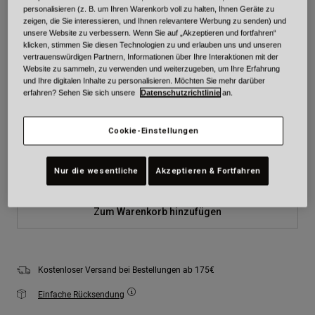
personalisieren (z. B. um Ihren Warenkorb voll zu halten, Ihnen Geräte zu
Farben -
Matte Black/Orange Camo
zeigen, die Sie interessieren, und Ihnen relevantere Werbung zu senden) und
unsere Website zu verbessern. Wenn Sie auf „Akzeptieren und fortfahren“
klicken, stimmen Sie diesen Technologien zu und erlauben uns und unseren
vertrauenswürdigen Partnern, Informationen über Ihre Interaktionen mit der
Website zu sammeln, zu verwenden und weiterzugeben, um Ihre Erfahrung
und Ihre digitalen Inhalte zu personalisieren. Möchten Sie mehr darüber
ausgewählt
erfahren? Sehen Sie sich unsere
Datenschutzrichtlinie
an.
Größe
Größentabelle
Cookie-Einstellungen
S
M
L
XL
2XL
Nur die wesentliche
Akzeptieren & Fortfahren
Zum Warenkorb hinzufügen
Kostenloser Versand bei Bestellungen ab 175€
Einfache Rücksendung