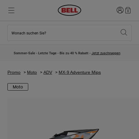
Anmelden
0
Wonach suchen Sie?
Highlights
Highlights
Neuzugänge
Neuzugänge
Sommer-Sale - Letzte Tage - Bis zu 40 % Rabatt -
Jetzt zuschnappen
Best Sellers
Best Sellers
Kollaborationen
Kinder Kollektion
Kinder Motocrosshelme
Lifestyle
Promo
Moto
ADV
MX-9 Adventure Mips
Lifestyle
Entdecke Bike
Entdecken Moto
Moto
Mountain Bike
Integral
Fullface
Jets
Road & Gravel
Motocross