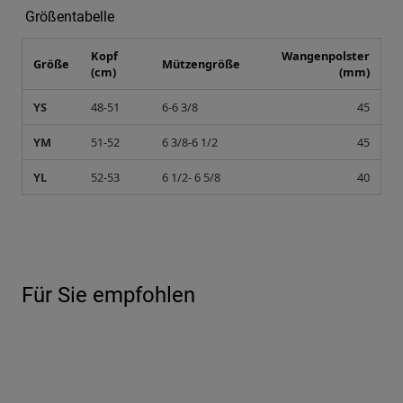
Größentabelle
Kopf
Wangenpolster
Größe
Mützengröße
(cm)
(mm)
YS
48-51
6-6 3/8
45
YM
51-52
6 3/8-6 1/2
45
YL
52-53
6 1/2- 6 5/8
40
Für Sie empfohlen