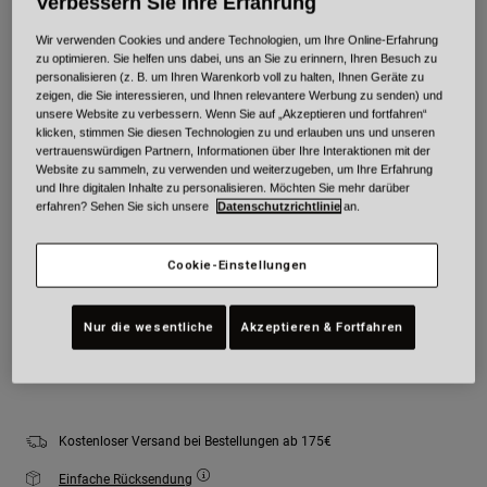
Verbessern Sie Ihre Erfahrung
Wir verwenden Cookies und andere Technologien, um Ihre Online-Erfahrung
Farben -
Schwarz Camouflage
zu optimieren. Sie helfen uns dabei, uns an Sie zu erinnern, Ihren Besuch zu
personalisieren (z. B. um Ihren Warenkorb voll zu halten, Ihnen Geräte zu
zeigen, die Sie interessieren, und Ihnen relevantere Werbung zu senden) und
unsere Website zu verbessern. Wenn Sie auf „Akzeptieren und fortfahren“
klicken, stimmen Sie diesen Technologien zu und erlauben uns und unseren
vertrauenswürdigen Partnern, Informationen über Ihre Interaktionen mit der
ausgewählt
Website zu sammeln, zu verwenden und weiterzugeben, um Ihre Erfahrung
und Ihre digitalen Inhalte zu personalisieren. Möchten Sie mehr darüber
Größe
Größentabelle
erfahren? Sehen Sie sich unsere
Datenschutzrichtlinie
an.
Youth
Youth
Youth
Cookie-Einstellungen
Small
Medium
Large
Nur die wesentliche
Akzeptieren & Fortfahren
Zum Warenkorb hinzufügen
Kostenloser Versand bei Bestellungen ab 175€
Einfache Rücksendung