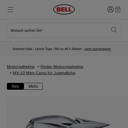
Anmelden
0
Wonach suchen Sie?
Highlights
Highlights
Neuzugänge
Neuzugänge
Sommer-Sale - Letzte Tage - Bis zu 40 % Rabatt -
Jetzt zuschnappen
Best Sellers
Best Sellers
Kollaborationen
Kinder Kollektion
Kinder Motocrosshelme
Lifestyle
Motorradhelme
Kinder Motocrosshelme
Lifestyle
Entdecke Bike
MX-10 Mips Camo für Jugendliche
Entdecken Moto
Neu
Moto
Mountain Bike
Integral
Fullface
Jets
Road & Gravel
Motocross