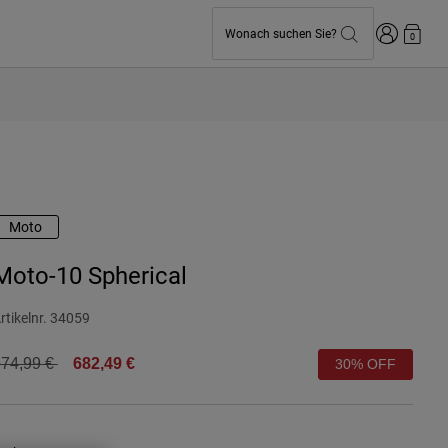
Anmelden
Wonach suchen Sie?
0
Moto
Moto-10 Spherical
rtikelnr.
34059
rice reduced from
to
74,99 €
682,49 €
30% OFF