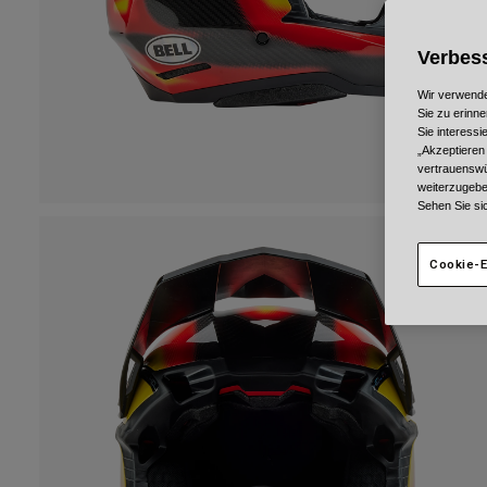
Verbess
Wir verwende
Sie zu erinne
Sie interess
„Akzeptieren
vertrauenswü
weiterzugebe
Sehen Sie si
Cookie-E