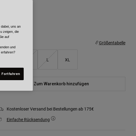
arben -
Rot
 dabei, uns an
ausgewählt
u zeigen, die
ie auf
röße
Größentabelle
rwenden und
r erfahren?
S
M
L
XL
 Fortfahren
Zum Warenkorb hinzufügen
Kostenloser Versand bei Bestellungen ab 175€
Einfache Rücksendung