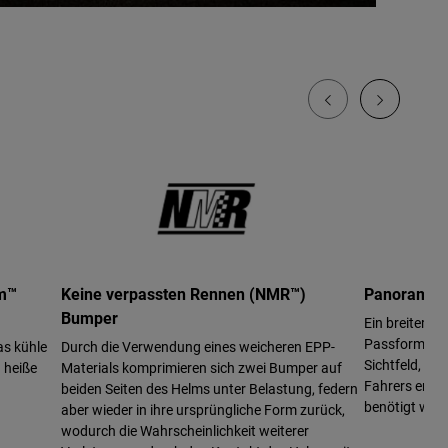
em™
Keine verpassten Rennen (NMR™)
Panorama-B
Bumper
Ein breiterer 
Passform, opt
as kühle
Durch die Verwendung eines weicheren EPP-
Sichtfeld, wo
 heiße
Materials komprimieren sich zwei Bumper auf
Fahrers erhö
beiden Seiten des Helms unter Belastung, federn
benötigt wird
aber wieder in ihre ursprüngliche Form zurück,
wodurch die Wahrscheinlichkeit weiterer