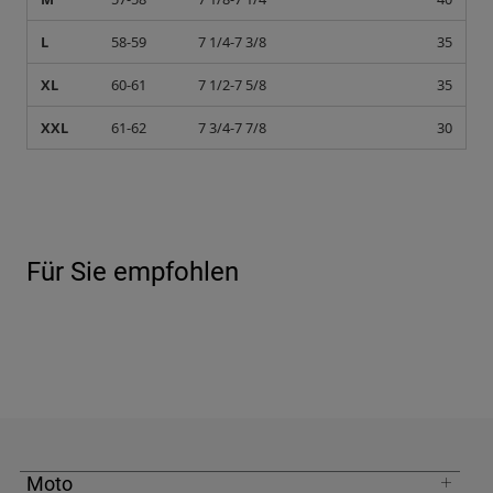
L
58-59
7 1/4-7 3/8
35
XL
60-61
7 1/2-7 5/8
35
XXL
61-62
7 3/4-7 7/8
30
Für Sie empfohlen
Moto