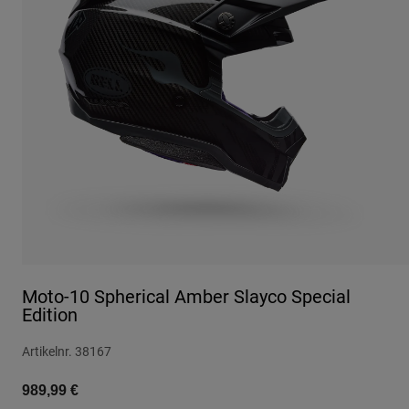
Urban
Adventure
BMX
Retro
Ersatzteile
Ersatzteile
Alle Artikel anzeigen
Alle Artikel anzeigen
Moto-10 Spherical Amber Slayco Special
Edition
Artikelnr.
38167
989,99 €