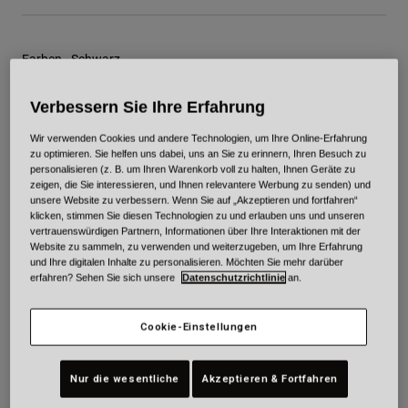
Farben -
Schwarz
Verbessern Sie Ihre Erfahrung
Wir verwenden Cookies und andere Technologien, um Ihre Online-Erfahrung
ausgewählt
zu optimieren. Sie helfen uns dabei, uns an Sie zu erinnern, Ihren Besuch zu
personalisieren (z. B. um Ihren Warenkorb voll zu halten, Ihnen Geräte zu
Größe
Größentabelle
zeigen, die Sie interessieren, und Ihnen relevantere Werbung zu senden) und
unsere Website zu verbessern. Wenn Sie auf „Akzeptieren und fortfahren“
klicken, stimmen Sie diesen Technologien zu und erlauben uns und unseren
XS
S
M
L
XL
2XL
vertrauenswürdigen Partnern, Informationen über Ihre Interaktionen mit der
Website zu sammeln, zu verwenden und weiterzugeben, um Ihre Erfahrung
und Ihre digitalen Inhalte zu personalisieren. Möchten Sie mehr darüber
erfahren? Sehen Sie sich unsere
Datenschutzrichtlinie
an.
Zum Warenkorb hinzufügen
Cookie-Einstellungen
Nur die wesentliche
Akzeptieren & Fortfahren
Kostenloser Versand bei Bestellungen ab 175€