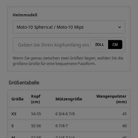
Helmmodell
Ihre Messung
Helmmodell
ZOLL
CM
Wenn Sie genau zwischen zwei Größen liegen, wählen Sie die
größere Größe für eine bequemere Passform.
Größentabelle
Kopf
Wangenpolster
Größe
Mützengröße
(cm)
(mm)
XS
54-55
6 3/4-6 7/8
45
S
55-56
6 7/8-7
40
M
57-58
7 1/8-7 1/4
40