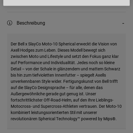
Einfache Rücksendung
Beschreibung
Der Bell x SlayCo Moto-10 Spherical erweckt die Vision von
Axell Hodges zum Leben. Dieses Modell bewegt sich
zwischen Moto und Lifestyle und setzt den Fokus ganz klar
auf Performance und Individualität. Jedes noch so kleine
Detail – von der Schale in glänzendem und mattem Schwarz
bis hin zum tiefvioletten Innenfutter – spiegelt Axells
unverkennbaren Style wider. Fertigungskunst von Bell trifft
auf die SlayCo Designsprache – für alle, denen das
Außergewöhnliche gerade gut genug ist. Unser
fortschrittlichster Off-Road-Helm, auf den Ihre Lieblings-
Motocross- und Supercross-Athleten vertrauen. Der Moto-10
kombiniert leistungsorientierten Stil mit unserer
revolutionären Spherical Technology™ powered by Mips®.