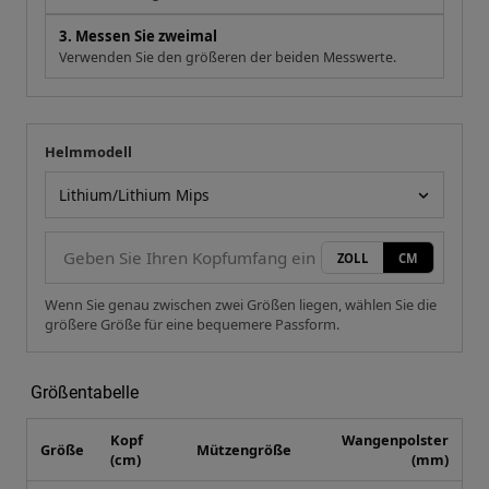
3. Messen Sie zweimal
Verwenden Sie den größeren der beiden Messwerte.
Helmmodell
Ihre Messung
Helmmodell
ZOLL
CM
Wenn Sie genau zwischen zwei Größen liegen, wählen Sie die
größere Größe für eine bequemere Passform.
Größentabelle
Kopf
Wangenpolster
Größe
Mützengröße
(cm)
(mm)