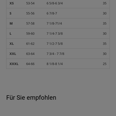
XS
53-54
6 5/8-6 3/4
35
S
55-56
6 7/8-7
30
M
57-58
7 1/8-71/4
35
L
59-60
7 1/4-7 3/8
30
XL
61-62
7 1/2-7 5/8
35
XXL
63-64
7 3/4 - 7 7/8
30
XXXL
64-66
8 1/8-8 1/4
25
Für Sie empfohlen