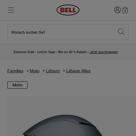
Anmelden
0
Wonach suchen Sie?
Highlights
Highlights
Neuzugänge
Neuzugänge
Sommer-Sale - Letzte Tage - Bis zu 40 % Rabatt -
Jetzt zuschnappen
Best Sellers
Best Sellers
Kollaborationen
Kinder Kollektion
Kinder Motocrosshelme
Lifestyle
Families
Moto
Lithium
Lithium Mips
Lifestyle
Entdecke Bike
Entdecken Moto
Moto
Mountain Bike
Integral
Fullface
Jets
Road & Gravel
Motocross