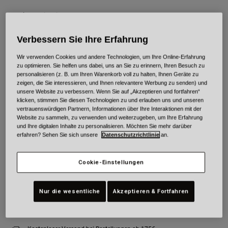
Farben -
Titanium Grau
Verbessern Sie Ihre Erfahrung
Wir verwenden Cookies und andere Technologien, um Ihre Online-Erfahrung
ausgewählt
zu optimieren. Sie helfen uns dabei, uns an Sie zu erinnern, Ihren Besuch zu
personalisieren (z. B. um Ihren Warenkorb voll zu halten, Ihnen Geräte zu
Größe
Größentabelle
zeigen, die Sie interessieren, und Ihnen relevantere Werbung zu senden) und
unsere Website zu verbessern. Wenn Sie auf „Akzeptieren und fortfahren“
klicken, stimmen Sie diesen Technologien zu und erlauben uns und unseren
vertrauenswürdigen Partnern, Informationen über Ihre Interaktionen mit der
XS
S
M
L
XL
2XL
Website zu sammeln, zu verwenden und weiterzugeben, um Ihre Erfahrung
und Ihre digitalen Inhalte zu personalisieren. Möchten Sie mehr darüber
erfahren? Sehen Sie sich unsere
Datenschutzrichtlinie
an.
3XL
Cookie-Einstellungen
Zum Warenkorb hinzufügen
Nur die wesentliche
Akzeptieren & Fortfahren