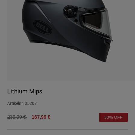
Urban
Adventure
BMX
Retro
Ersatzteile
Ersatzteile
Alle Artikel anzeigen
Alle Artikel anzeigen
Lithium Mips
Artikelnr.
35207
Price reduced from
to
239,99 €
167,99 €
30% OFF